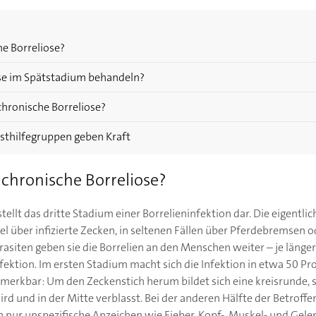
he Borreliose?
iose im Spätstadium behandeln?
chronische Borreliose?
bsthilfegruppen geben Kraft
 chronische Borreliose?
tellt das dritte Stadium einer Borrelieninfektion dar. Die eigentl
gel über infizierte Zecken, in seltenen Fällen über Pferdebremsen
asiten geben sie die Borrelien an den Menschen weiter – je länger 
Infektion. Im ersten Stadium macht sich die Infektion in etwa 50 Pr
erkbar: Um den Zeckenstich herum bildet sich eine kreisrunde, 
rd und in der Mitte verblasst. Bei der anderen Hälfte der Betroffe
 nur unspezifische Anzeichen wie Fieber, Kopf-, Muskel- und Gel