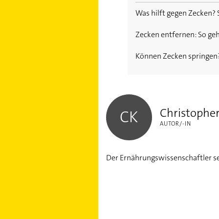
Was hilft gegen Zecken? 
Was ist FSME?
Zecken entfernen: So geht
FSME: Symptome und V
Können Zecken springen
FSME-Impfung: Auffrisc
Christopher Kiel
Christopher
CK
AUTOR/-IN
Der Ernährungswissenschaftler se