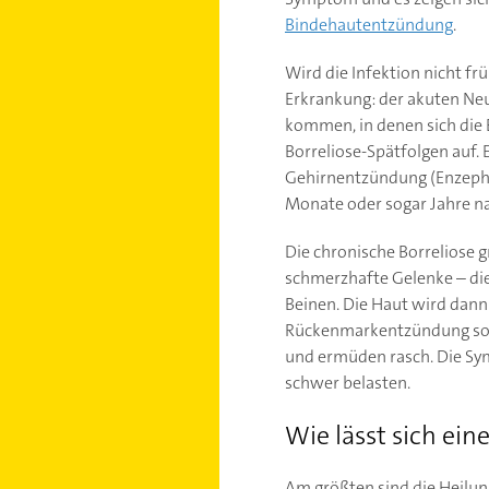
Bindehautentzündung
.
Wird die Infektion nicht fr
Erkrankung: der akuten Ne
kommen, in denen sich die 
Borreliose-Spätfolgen auf.
Gehirnentzündung (Enzepha
Monate oder sogar Jahre na
Die chronische Borreliose 
schmerzhafte Gelenke – di
Beinen. Die Haut wird dann 
Rückenmarkentzündung sowi
und ermüden rasch. Die Sy
schwer belasten.
Wie lässt sich ei
Am größten sind die Heilu