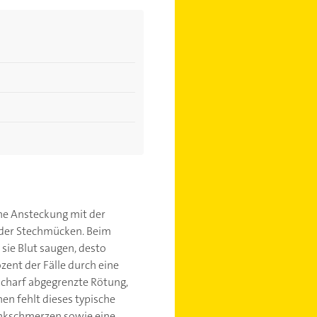
iche Ansteckung mit der
 oder Stechmücken. Beim
sie Blut saugen, desto
ozent der Fälle durch eine
scharf abgegrenzte Rötung,
nen fehlt dieses typische
enkschmerzen sowie eine