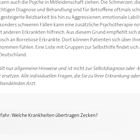
 kann auch die Psyche in Mitleidenschaft ziehen. Die Schmerzen, d
richtigen Diagnose und Behandlung sind für Betroffene oftmals sch
teigerte Reizbarkeit bis hin zu Aggressionen, emotionale Labil
besonders schweren Fällen kann eine zusätzliche Psychotherapie 
t anderen Erkrankten hilfreich. Aus diesem Grund empfiehlt sich 
isch an Borreliose Erkrankte. Dort können Patienten sich über ihr
ommen fühlen. Eine Liste mit Gruppen zur Selbsthilfe findet si
Deutschland.
hält nur allgemeine Hinweise und ist nicht zur Selbstdiagnose oder 
ersetzen. Alle individuellen Fragen, die Sie zu Ihrer Erkrankung ode
ehandelnden Arzt.
e Krankheiten übertragen Zecken?
efahr: Welche Krankheiten übertragen Zecken?