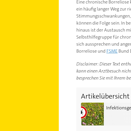
Eine chronische Borreliose
ein häufig langer Weg zur 
Stimmungsschwankungen, ges
können die Folge sein. In 
hinaus ist der Austausch mi
Selbsthilfegruppe für chron
sich aussprechen und angen
Borreliose und
FSME
Bund 
Disclaimer: Dieser Text ent
kann einen Arztbesuch nicht 
besprechen Sie mit Ihrem b
Artikelübersicht
Infektionsgefahr: Welch
Infektionsg