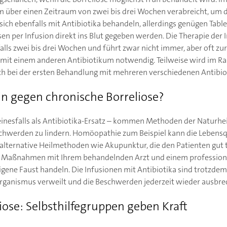
rm über einen Zeitraum von zwei bis drei Wochen verabreicht, um d
 sich ebenfalls mit Antibiotika behandeln, allerdings genügen Table
 per Infusion direkt ins Blut gegeben werden. Die Therapie der 
falls zwei bis drei Wochen und führt zwar nicht immer, aber oft z
mit einem anderen Antibiotikum notwendig. Teilweise wird im R
h bei der ersten Behandlung mit mehreren verschiedenen Antibiot
in gegen chronische Borreliose?
einesfalls als Antibiotika-Ersatz – kommen Methoden der Naturhe
hwerden zu lindern. Homöopathie zum Beispiel kann die Lebensqu
lternative Heilmethoden wie Akupunktur, die den Patienten gut tu
n Maßnahmen mit Ihrem behandelnden Arzt und einem professione
igene Faust handeln. Die Infusionen mit Antibiotika sind trotzde
Organismus verweilt und die Beschwerden jederzeit wieder ausbr
iose: Selbsthilfegruppen geben Kraft