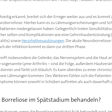
ühzeitig erkannt, breitet sich der Erreger weiter aus und es kommt
uroborreliose. Hierbei kann es zu Lähmungserscheinungen und Sc
Bakterien niedergelassen haben. Gelegentlich treten Sensibilitäts
 Eher selten sind Komplikationen wie eine Gehirnhautentzündung (
litis) sowie
Herzrhythmusstörungen
. Die akute Neuroborreliose
ch der Infektion kommt es dann zur dritten Phase.
greift insbesondere die Gelenke, das Nervensystem und die Haut an
e sogenannte Lyme-Arthritis – sind die Folge, außerdem Hautver
dünner und färbt sich bläulich. Es kann überdies zu einer chronis
e Lähmungen kommen. Des Weiteren fühlen sich die Patienten o
mptome können sowohl in Schüben auftreten als auch dauerhaft d
ne Borreliose im Spätstadium behandeln?
ngschancen, wenn die Borreliose möglichst früh behandelt wird.