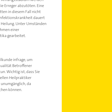
ie Erreger abzutöten. Eine
tten in diesem Fall nicht
Infektionskrankheit dauert
ur Heilung. Unter Umständen
ahmen einer
ika gearbeitet.
ilkunde infrage, um
alität Betroffener
n. Wichtig ist, dass Sie
llen Heilpraktiker
m unumgänglich, da
echen können.