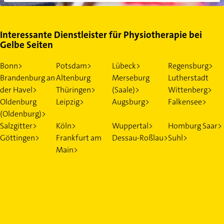
Interessante Dienstleister für Physiotherapie bei
Gelbe Seiten
Bonn>
Potsdam>
Lübeck>
Regensburg>
Brandenburg an
Altenburg
Merseburg
Lutherstadt
der Havel>
Thüringen>
(Saale)>
Wittenberg>
Oldenburg
Leipzig>
Augsburg>
Falkensee>
(Oldenburg)>
Salzgitter>
Köln>
Wuppertal>
Homburg Saar>
Göttingen>
Frankfurt am
Dessau-Roßlau>
Suhl>
Main>