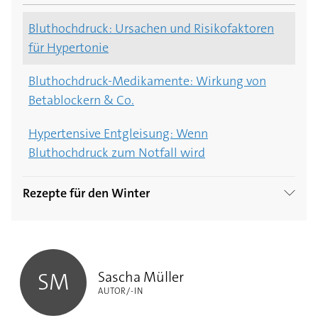
das?
Bluthochdruck: Ursachen und Risikofaktoren
für Hypertonie
Sport bei Bluthochdruck
Bluthochdruck-Medikamente: Wirkung von
DASH-Diät: 6 Fakten über die Diät, die den
Betablockern & Co.
Blutdruck senken kann
Hypertensive Entgleisung: Wenn
Stress lass nach: Progressive
Bluthochdruck zum Notfall wird
Muskelentspannung nach Jacobson
Warum die mediterrane Küche so gesund ist: 5
Rezepte für den Winter
Gründe
Pikante Pfannkuchen mit Gemüse
Sascha Müller
Blumenkohl-Kartoffel-Curry
Sascha Müller
SM
AUTOR/-IN
Kabeljau in bunter Panade