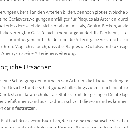
rungen überall an den Arterien bilden, dennoch gibt es typische S
l sind Gefäßverzweigungen anfälliger für Plaques als Arterien, durc
e Arteriosklerose bildet sich vor allem im Hals, Gehirn, Becken, an
 die verengten Gefäße nicht mehr ungehindert fließen kann, ist di
n – Thrombus genannt – bildet und die Arterie ganz verstopft, als
 führen. Möglich ist auch, dass die Plaques die Gefäßwand sozusag
in Aneurysma, eine Arterienerweiterung.
Mögliche Ursachen
ass eine Schädigung der Intima in den Arterien die Plaquesbildung
 Die Ursache für die Schädigung ist allerdings zurzeit noch nicht zw
-Cholesterin daran schuld. Das Blutfett mit der geringen Dichte lag
er Gefäßinnenwand aus. Dadurch schwillt diese an und es können 
en darin festsetzen.
 Bluthochdruck verantwortlich, der für eine mechanische Verletzu
ungen und in der Folge herdförmige Plaques. Einige Experten ge