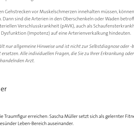
zen Gehstrecken vor Muskelschmerzen innehalten müssen, können 
 Dann sind die Arterien in den Oberschenkeln oder Waden betro
eriellen Verschlusskrankheit (pAVK), auch als Schaufensterkrankh
 Dysfunktion (Impotenz) auf eine Arterienverkalkung hindeuten.
hält nur allgemeine Hinweise und ist nicht zur Selbstdiagnose oder 
ersetzen. Alle individuellen Fragen, die Sie zu Ihrer Erkrankung ode
ehandelnden Arzt.
ler
 Traumfigur erreichen: Sascha Müller setzt sich als gelernter Fit
Gesünder Leben-Bereich auseinander.