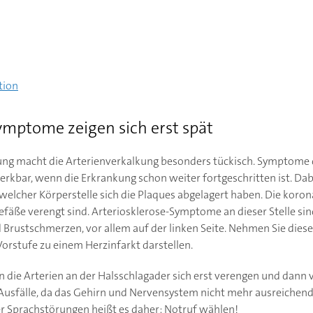
tion
Symptome zeigen sich erst spät
ung macht die Arterienverkalkung besonders tückisch. Symptome 
rkbar, wenn die Erkrankung schon weiter fortgeschritten ist. Dabe
elcher Körperstelle sich die Plaques abgelagert haben. Die koron
fäße verengt sind. Arteriosklerose-Symptome an dieser Stelle sin
d Brustschmerzen, vor allem auf der linken Seite. Nehmen Sie die
Vorstufe zu einem Herzinfarkt darstellen.
nn die Arterien an der Halsschlagader sich erst verengen und dan
Ausfälle, da das Gehirn und Nervensystem nicht mehr ausreichend 
r Sprachstörungen heißt es daher: Notruf wählen!