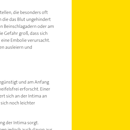
tellen, die besonders oft
h die das Blut ungehindert
 den Beinschlagadern oder am
e Gefahr groß, dass sich
o eine Embolie verursacht.
en ausleiern und
 begünstigt und am Anfang
eifelsfrei erforscht. Einer
ert sich an der Intima an
sich noch leichter
ng der Intima sorgt.
hen jedoch auch davon aus,