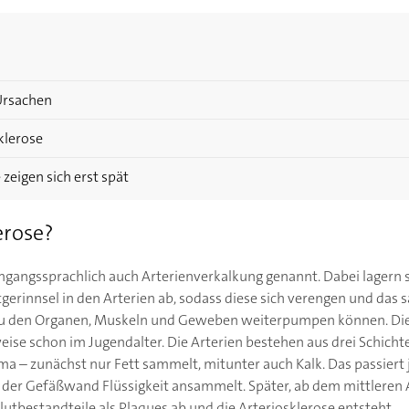
Ursachen
klerose
zeigen sich erst spät
erose?
mgangssprachlich auch Arterienverkalkung genannt. Dabei lagern si
erinnsel in den Arterien ab, sodass diese sich verengen und das 
 zu den Organen, Muskeln und Geweben weiterpumpen können. Di
ise schon im Jugendalter. Die Arterien bestehen aus drei Schichte
ima – zunächst nur Fett sammelt, mitunter auch Kalk. Das passiert
 der Gefäßwand Flüssigkeit ansammelt. Später, ab dem mittleren Al
utbestandteile als Plaques ab und die Arteriosklerose entsteht.