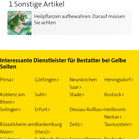
1 Sonstige Artikel
Heilpflanzen aufbewahren: Darauf müssen Sie achten
Heilpflanzen aufbewahren: Darauf müssen
Sie achten
Interessante Dienstleister für Bestatter bei Gelbe
Seiten
Pirna>
Göttingen>
Neunkirchen
Hennigsdorf>
Saar>
Koblenz am
Suhl>
Stade>
Rostock>
Rhein>
Solingen>
Erfurt>
Dessau-Roßlau>
Heilbronn
Neckar>
Rüsselsheim am
Blankenburg
Zeitz>
Taunusstein>
Main>
(Harz)>