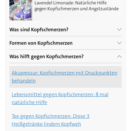
Lavendel Limonade: Natürliche Hilfe gegen Kopfsch
Lavendel Limonade: Natürliche Hilfe
gegen Kopfschmerzen und Angstzustände
Was sind Kopfschmerzen?
Formen von Kopfschmerzen
Die Detox-Saftkur
Was hilft gegen Kopfschmerzen?
Kopfschmerzen beim Bücken: Mögliche
5:2-Diät: Schlemmen und Teilzeitfasten als
Ursachen
Abnehmstrategie
Akupressur: Kopfschmerzen mit Druckpunkten
behandeln
Druck im Kopf: 3 mögliche Ursachen
Warum macht Alkohol Kopfschmerzen?
Lebensmittel gegen Kopfschmerzen: 8 mal
Kopfschmerzarten: die drei häufigsten
Kopfschmerzen beim Heilfasten: Wie es dazu
natürliche Hilfe
Kopfschmerzformen
kommen kann
Tee gegen Kopfschmerzen: Diese 3
Kopfschmerzen an der Stirn: häufige Ursachen
Wetterfühligkeit: Kann das Wetter
Heißgetränke lindern Kopfweh
Kopfschmerzen bereiten?
Kopfschmerzen Hinterkopf: Ursachen,