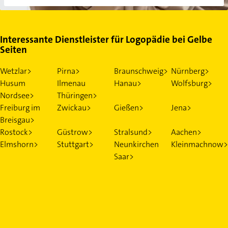
Interessante Dienstleister für Logopädie bei Gelbe
Seiten
Wetzlar>
Pirna>
Braunschweig>
Nürnberg>
Husum
Ilmenau
Hanau>
Wolfsburg>
Nordsee>
Thüringen>
Freiburg im
Zwickau>
Gießen>
Jena>
Breisgau>
Rostock>
Güstrow>
Stralsund>
Aachen>
Elmshorn>
Stuttgart>
Neunkirchen
Kleinmachnow>
Saar>