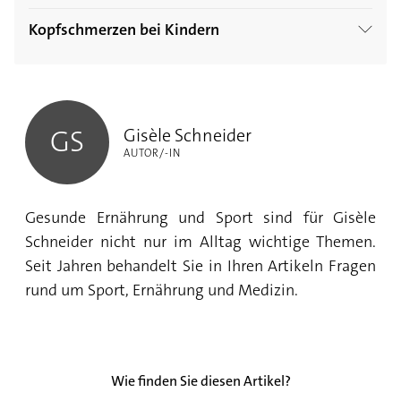
Symptome & Behandlung
Kopfschmerzen bei Kindern
Kopfschmerzen Schläfe: Ursachen, Symptome
Kopfschmerzen bei Kindern behandeln
& Behandlung
Gisèle Schneider
Stechende Kopfschmerzen: Ursachen,
Gisèle Schneider
GS
Symptome & Behandlung
AUTOR/-IN
Kopfschmerzen und Blitze vor den Augen:
Gesunde Ernährung und Sport sind für Gisèle
schnell zum Arzt
Schneider nicht nur im Alltag wichtige Themen.
Kopfschmerzen links oder rechts: Was steckt
Seit Jahren behandelt Sie in Ihren Artikeln Fragen
dahinter?
rund um Sport, Ernährung und Medizin.
Kopfschmerzen: Nackenverspannungen und
falsche Sitzhaltung oft schuld
Wie finden Sie diesen Artikel?
Kopfschmerzen und Schwindel: ein