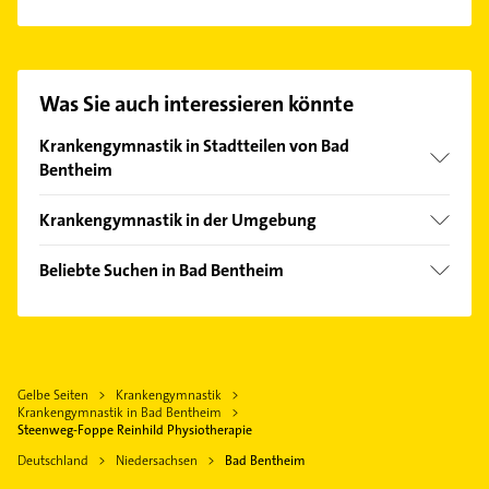
Es ist sehr einfach Kontakt mit Steenweg-Foppe
Reinhild Physiotherapie aufzunehmen. Einfach die
passenden Kontaktmöglichkeiten wie Adresse oder
Mail in unserem Kontaktdaten-Bereich auswählen.
Was Sie auch interessieren könnte
Hier finden Sie alle
Kontaktdaten
.
Krankengymnastik in Stadtteilen von Bad
Bentheim
Gildehaus
Krankengymnastik in der Umgebung
Schüttorf
Beliebte Suchen in Bad Bentheim
Ochtrup
Steuerberater
Emsbüren
Dachdecker
Gronau (Westfalen)
Rechtsanwalt
Nordhorn
Gelbe Seiten
Krankengymnastik
Bestatter
Neuenkirchen Kreis Steinfurt
Krankengymnastik in Bad Bentheim
Gartenbau & Landschaftsbau
Steenweg-Foppe Reinhild Physiotherapie
Rheine
Zahnarzt
Deutschland
Niedersachsen
Bad Bentheim
Steinfurt