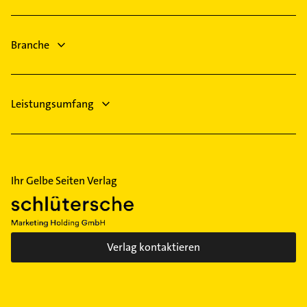
Hausarzt
Spelle
Allgemeinarzt
Wietmarschen
Arzt
Branche
Immobilien
Leistungsumfang
Ihr Gelbe Seiten Verlag
Verlag kontaktieren