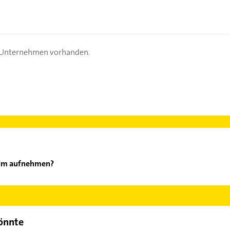
s Unternehmen vorhanden.
Palm aufnehmen?
sse - Palm aufzunehmen. Einfach die passenden Kontaktmöglichkeit
ählen. Hier finden Sie alle
Kontaktdaten
.
könnte