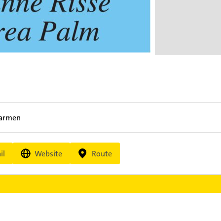
Barmen
il
Website
Route