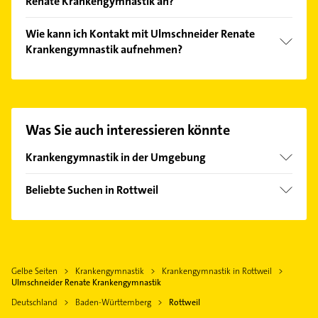
Renate Krankengymnastik an?
Folgende Leistungen werden angeboten:
Wie kann ich Kontakt mit Ulmschneider Renate
Lymphdrainage, krankengymnastik, massage,
Krankengymnastik aufnehmen?
Fußreflexzonentherapie und Cranio-sacrale-
Therapie.
Es ist sehr einfach Kontakt mit Ulmschneider Renate
Krankengymnastik aufzunehmen. Einfach die
passenden Kontaktmöglichkeiten wie Adresse oder
Mail in unserem Kontaktdaten-Bereich auswählen.
Was Sie auch interessieren könnte
Hier finden Sie alle
Kontaktdaten
.
Krankengymnastik in der Umgebung
Zimmern ob Rottweil
Beliebte Suchen in Rottweil
Deißlingen
Phoniatrie
Trossingen
Logopädie
Dunningen
Bauunternehmen
Aldingen
Gelbe Seiten
Krankengymnastik
Krankengymnastik in Rottweil
Fensterbauer
Epfendorf
Ulmschneider Renate Krankengymnastik
Fenster
Spaichingen
Deutschland
Baden-Württemberg
Rottweil
Rechtsanwalt