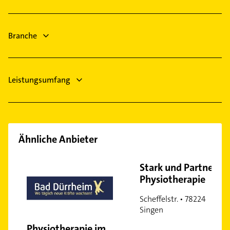
Villingen-Schwenningen
Immobilien
Schömberg bei Balingen
Immobilienmakler
Bad Dürrheim
Branche
Zahnarzt
Schreiner
Leistungsumfang
Ähnliche Anbieter
Stark und Partner
Physiotherapie
Scheffelstr. • 78224
Singen
Physiotherapie im