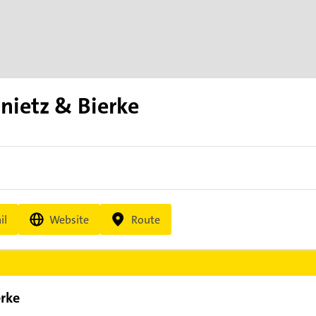
nietz & Bierke
il
Website
Route
erke