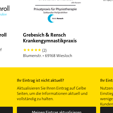
oll
Grebesich & Rensch
Krankengymnastikpraxis
rf
(2)
5
Blumenstr. • 69168 Wiesloch
Ihr Eintrag ist nicht aktuell?
Ihr Ein
Aktualisieren Sie Ihren Eintrag auf Gelbe
Nutzen 
Seiten, um die Informationen aktuell und
Einstie
vollständig zu halten.
wenigen
Kunden 
Meinen Eintrag aktualisieren