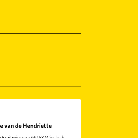
e van de Hendriette
n Breitwiesen • 69168 Wiesloch