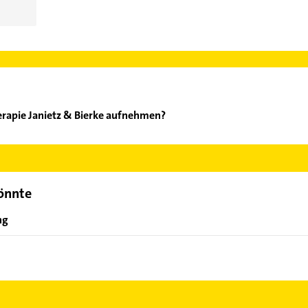
erapie Janietz & Bierke aufnehmen?
ysiotherapie Janietz & Bierke aufzunehmen. Einfach die passende
Bereich auswählen. Hier finden Sie alle
Kontaktdaten
.
könnte
ng