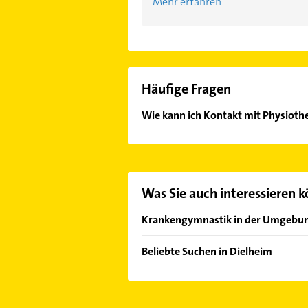
Mehr erfahren
Häufige Fragen
Wie kann ich Kontakt mit Physioth
Es ist sehr einfach Kontakt mit Ph
oder Mail in unserem Kontaktdaten-
Was Sie auch interessieren 
Krankengymnastik in der Umgebu
Wiesloch
Beliebte Suchen in Dielheim
Nußloch
Bauunternehmen
Walldorf Baden
Rechtsanwalt
Östringen