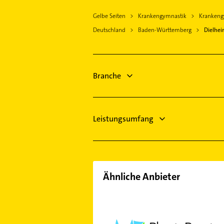
Immobilien
Sankt Leon-Rot
Gelbe Seiten
Krankengymnastik
Krankeng
Immobilienmakler
Leimen Baden
Deutschland
Baden-Württemberg
Dielhe
Hausarzt
Bammental
Allgemeinarzt
Sandhausen Baden
Arzt
Bad Schönborn
Heizung & Sanitär
Branche
Sinsheim
Lüftungsanlagen
Heizungsbauer
Leistungsumfang
Ähnliche Anbieter