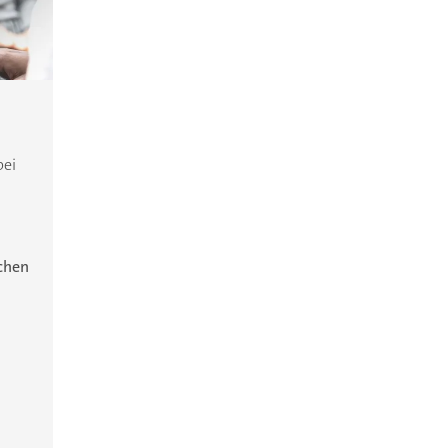
bei
ichen