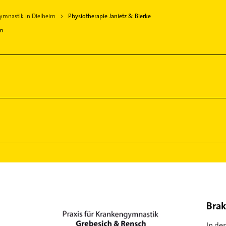
ymnastik in Dielheim
Physiotherapie Janietz & Bierke
im
Brak
In de