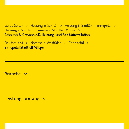
Hagen Westfalen
Dachdecker
Bauunternehmen
Sprockhövel
Elektroinstallation
Kammerjäger
Wuppertal
Elektriker
Fensterbauer
Herdecke
Gelbe Seiten
Heizung & Sanitär
Heizung & Sanitär in Ennepetal
Elektro Reparatur
Fenster
Heizung & Sanitär in Ennepetal Stadtteil Milspe
Witten
Rechtsanwalt
Schremb & Cravana e.K. Heizung- und Sanitärinstallation
Elektroinstallation
Halver
Steuerberater
Deutschland
Nordrhein-Westfalen
Ennepetal
Elektriker
Ennepetal Stadtteil Milspe
Hattingen Ruhr
Zahnarzt
Elektro Reparatur
Schreiner
Gartenbau & Landschaftsbau
Maler
Branche
Physikalische Therapie
Leistungsumfang