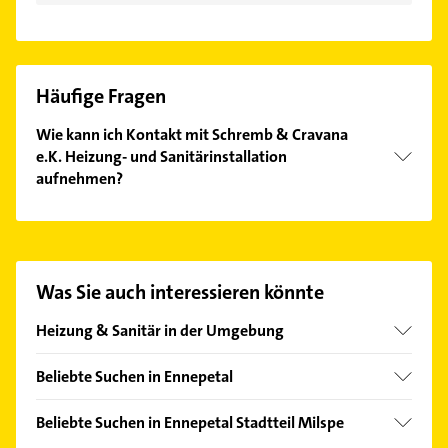
Häufige Fragen
Wie kann ich Kontakt mit Schremb & Cravana
e.K. Heizung- und Sanitärinstallation
aufnehmen?
Es ist sehr einfach Kontakt mit Schremb & Cravana
e.K. Heizung- und Sanitärinstallation aufzunehmen.
Einfach die passenden Kontaktmöglichkeiten wie
Adresse oder Mail in unserem Kontaktdaten-Bereich
Was Sie auch interessieren könnte
auswählen. Hier finden Sie alle
Kontaktdaten
.
Heizung & Sanitär in der Umgebung
Gevelsberg
Beliebte Suchen in Ennepetal
Schwelm
Lackiererei
Radevormwald
Beliebte Suchen in Ennepetal Stadtteil Milspe
Maler