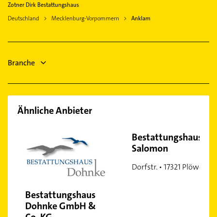
Zotner Dirk Bestattungshaus
Heizung & Sanitär
Deutschland
Mecklenburg-Vorpommern
Anklam
Lüftungsanlagen
Heizungsbauer
Heizungsfirmen
Branche
Phoniatrie
Logopädie
Ähnliche Anbieter
Bestattungshaus
Salomon
Dorfstr. • 17321 Plöwen
Bestattungshaus
Dohnke GmbH &