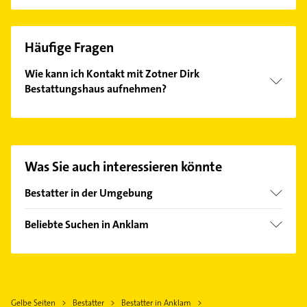
Häufige Fragen
Wie kann ich Kontakt mit Zotner Dirk
Bestattungshaus aufnehmen?
Es ist sehr einfach Kontakt mit Zotner Dirk
Bestattungshaus aufzunehmen. Einfach die
passenden Kontaktmöglichkeiten wie Adresse oder
Mail in unserem Kontaktdaten-Bereich auswählen.
Was Sie auch interessieren könnte
Hier finden Sie alle
Kontaktdaten
.
Bestatter in der Umgebung
Friedland Mecklenburg
Beliebte Suchen in Anklam
Wolgast
Rechtsanwalt
Ueckermünde
Kammerjäger
Fensterbauer
Gelbe Seiten
Bestatter
Bestatter in Anklam
Fenster