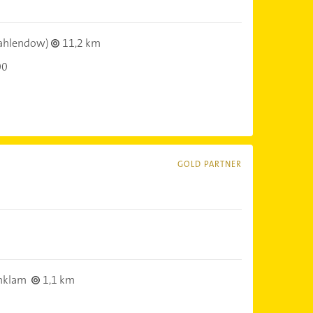
ahlendow)
11,2 km
00
GOLD PARTNER
nklam
1,1 km