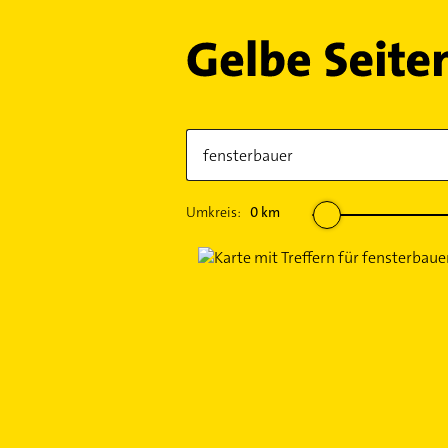
Umkreis:
0
km