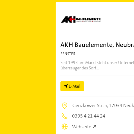
AKH Bauelemente, Neub
FENSTER
Seit 1993 am Markt steht unser Untern
überzeugendes Sort...
E-Mail
Genzkower Str. 5,
17034 Neub
0395 4 21 44 24
Webseite