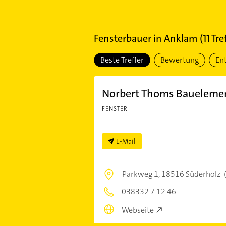
Fensterbauer
in
Anklam
(
11
Tref
Beste Treffer
Bewertung
En
Norbert Thoms Baueleme
FENSTER
E-Mail
Parkweg 1,
18516 Süderholz
038332 7 12 46
Webseite