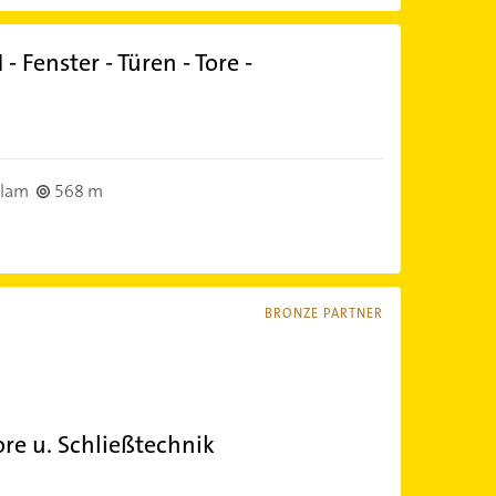
Fenster - Türen - Tore -
klam
568 m
BRONZE PARTNER
re u. Schließtechnik