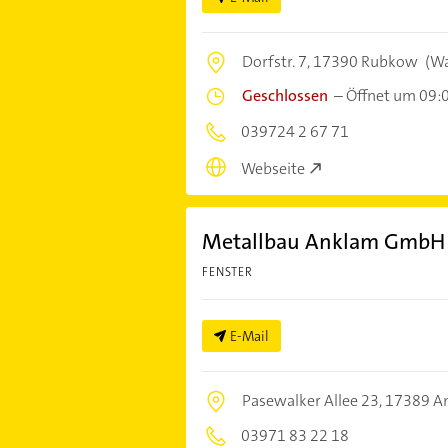
Dorfstr. 7,
17390 Rubkow
(W
Geschlossen
–
Öffnet um 09:
039724 2 67 71
Webseite
Metallbau Anklam GmbH
FENSTER
E-Mail
Pasewalker Allee 23,
17389 A
03971 83 22 18