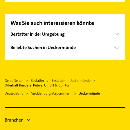
Peters, GmbH & Co. KG aufzunehmen. Einfach die
passenden Kontaktmöglichkeiten wie Adresse oder
Mail in unserem Kontaktdaten-Bereich auswählen.
Was Sie auch interessieren könnte
Hier finden Sie alle
Kontaktdaten
.
Bestatter in der Umgebung
Eggesin
Beliebte Suchen in Ueckermünde
Torgelow bei Ueckermünde
Klempner
Ostseebad Heringsdorf
Gasinstallateur
Pasewalk
Sanitärinstallation
Anklam
Gelbe Seiten
Bestatter
Bestatter in Ueckermünde
Rechtsanwalt
Oderhaff Reederei Peters, GmbH & Co. KG
Elektroinstallation
Deutschland
Mecklenburg-Vorpommern
Ueckermünde
Elektriker
Elektro Reparatur
Heizung & Sanitär
Branchen
Lüftungsanlagen