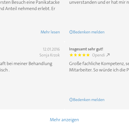
ersten Besuch eine Panikatacke
unverstanden und er hat mir n
 und Anteil nehmend erlebt. Er
Mehr lesen
Bedenken melden
Insgesamt sehr gut!
12.01.2016
Sonja Krzok
Opendi
5.0
aft bei meiner Behandlung
Große fachliche Kompetenz, se
sch .
Mitarbeiter. So würde ich die Pra
Bedenken melden
Mehr anzeigen