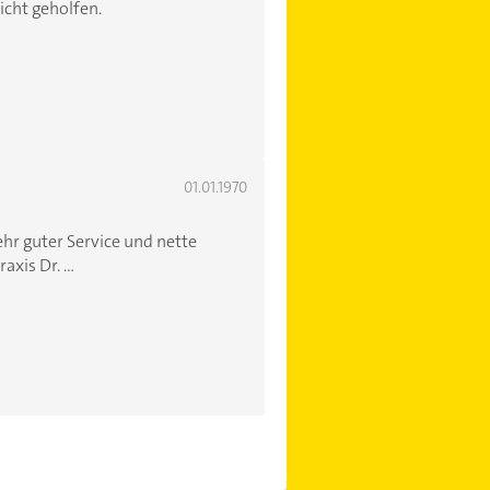
icht geholfen.
01.01.1970
hr guter Service und nette
xis Dr. ...