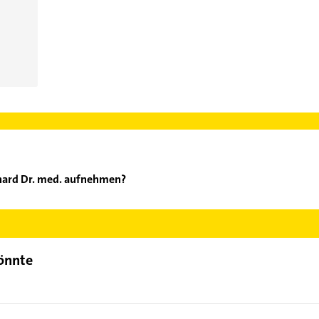
nhard Dr. med. aufnehmen?
ps Reinhard Dr. med. aufzunehmen. Einfach die passenden Kontaktm
swählen. Hier finden Sie alle
Kontaktdaten
.
könnte