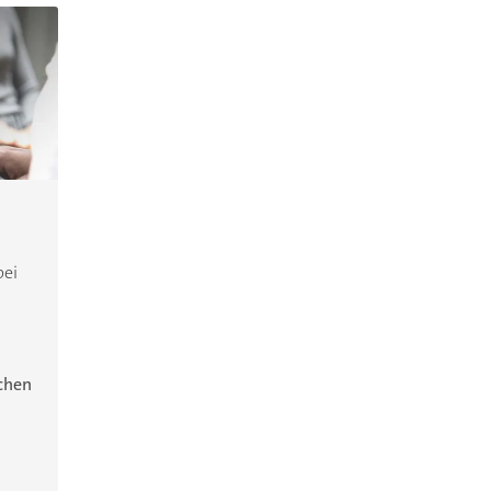
bei
ichen