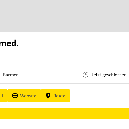
 med.
l-Barmen
Jetzt geschlossen
il
Website
Route