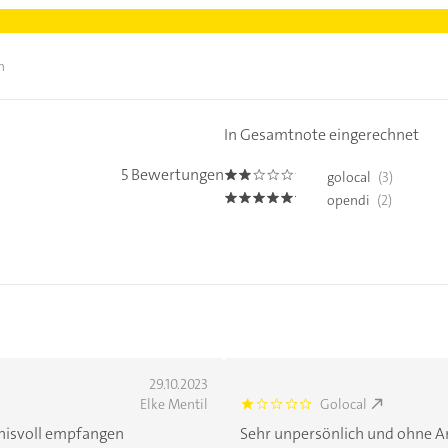
n
In Gesamtnote eingerechnet
5 Bewertungen
golocal
(3)
2.0
opendi
(2)
5.0
29.10.2023
Elke Mentil
Golocal
1.0
dnisvoll empfangen
Sehr unpersönlich und ohne An