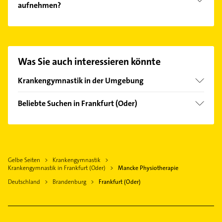
aufnehmen?
Es ist sehr einfach Kontakt mit Mancke
Physiotherapie aufzunehmen. Einfach die
passenden Kontaktmöglichkeiten wie Adresse oder
Mail in unserem Kontaktdaten-Bereich auswählen.
Was Sie auch interessieren könnte
Hier finden Sie alle
Kontaktdaten
.
Krankengymnastik in der Umgebung
Müllrose
Beliebte Suchen in Frankfurt (Oder)
Seelow
Phoniatrie
Eisenhüttenstadt
Logopädie
Beeskow
Maler
Neuzelle
Gelbe Seiten
Krankengymnastik
Elektroinstallation
Krankengymnastik in Frankfurt (Oder)
Mancke Physiotherapie
Elektriker
Deutschland
Brandenburg
Frankfurt (Oder)
Elektro Reparatur
Dachdecker
Gartenbau & Landschaftsbau