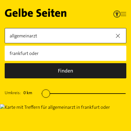
Finden
Umkreis:
0
km