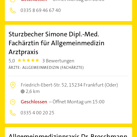
0335 8 69 46 67 40
Sturzbecher Simone Dipl.-Med.
Fachärztin für Allgemeinmedizin
Arztpraxis
5,0
3 Bewertungen
5.0
ÄRZTE: ALLGEMEINMEDIZIN (FACHÄRZTE)
Friedrich-Ebert-Str. 52,
15234 Frankfurt (Oder)
2,6 km
Geschlossen
–
Öffnet Montag um 15:00
0335 4 00 20 25
Allgemeinmedizinpraxis Dr. Broschmann