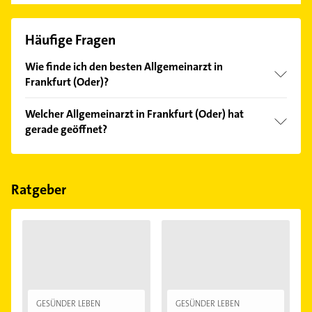
Häufige Fragen
Wie finde ich den besten Allgemeinarzt in
Frankfurt (Oder)?
Vergleichen Sie alle Anbieter anhand echter
Welcher Allgemeinarzt in Frankfurt (Oder) hat
Kundenmeinungen und profitieren Sie von den
gerade geöffnet?
Empfehlungen. Die Suchergebnisse können Sie sich
einfach nach
Bewertungen
sortiert anzeigen lassen.
Im Anbieter-Bereich finden Sie alle
Öffnungszeiten
.
Bitte beachten Sie, dass diese an Sonn- und
Feiertagen abweichen können.
Ratgeber
GESÜNDER LEBEN
GESÜNDER LEBEN