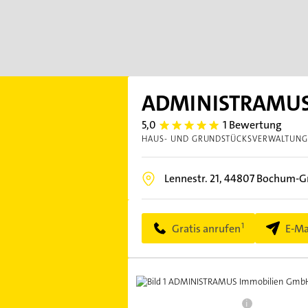
ADMINISTRAMUS
5,0
1 Bewertung
5.0
HAUS- UND GRUNDSTÜCKSVERWALTUN
Lennestr. 21,
44807
Bochum-
Gratis anrufen
E-Ma
i