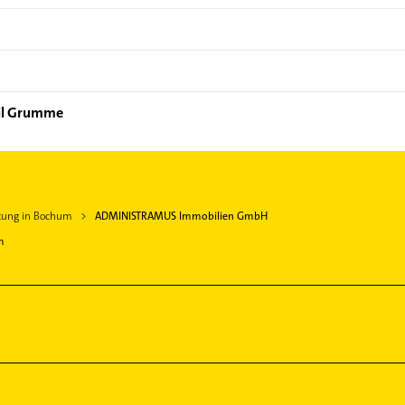
eil Grumme
tung in Bochum
ADMINISTRAMUS Immobilien GmbH
m