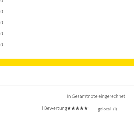
00
00
00
00
00
In Gesamtnote eingerechnet
1 Bewertung
golocal
(1)
5.0