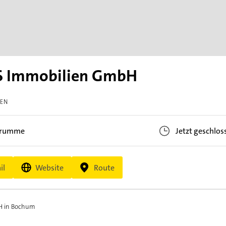
 Immobilien GmbH
GEN
Grumme
Jetzt geschlos
il
Website
Route