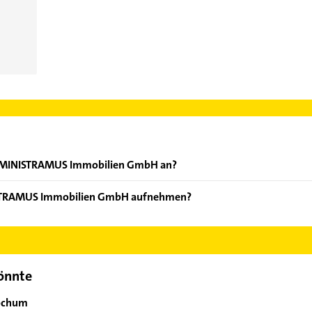
ADMINISTRAMUS Immobilien GmbH an?
boten: Immobilien und Verwaltung von Wohnungsmietobjekten.
ISTRAMUS Immobilien GmbH aufnehmen?
ADMINISTRAMUS Immobilien GmbH aufzunehmen. Einfach die passe
ktdaten-Bereich auswählen. Hier finden Sie alle
Kontaktdaten
.
könnte
Bochum