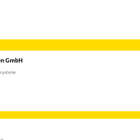
en GmbH
Grumme