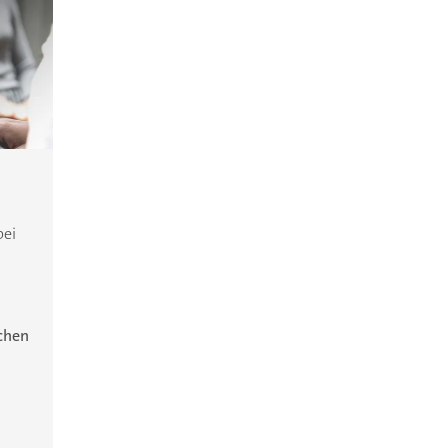
bei
ichen