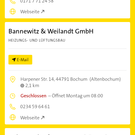
0171 7 71 24 58
Webseite
Bannewitz & Weilandt GmbH
HEIZUNGS- UND LÜFTUNGSBAU
E-Mail
Harpener Str. 14,
44791 Bochum
(Altenbochum)
2,1 km
Geschlossen
–
Öffnet Montag um 08:00
0234 59 64 61
Webseite