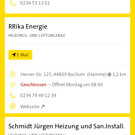
0234 53 13 01
RRika Energie
HEIZUNGS- UND LÜFTUNGSBAU
E-Mail
Herner Str. 125,
44809 Bochum
(Hamme)
1,2 km
Geschlossen
–
Öffnet Montag um 08:00
0234 79 49 12 39
Webseite
Schmidt Jürgen Heizung und San.Install.