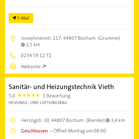
E-Mail
Josephinenstr. 117,
44807 Bochum
(Grumme)
2,5 km
0234 59 12 72
Webseite
Sanitär- und Heizungstechnik Vieth
5,0
1 Bewertung
5.0
HEIZUNGS- UND LÜFTUNGSBAU
Herzogstr. 30,
44807 Bochum
(Riemke)
3,4 km
Geschlossen
–
Öffnet Montag um 08:00