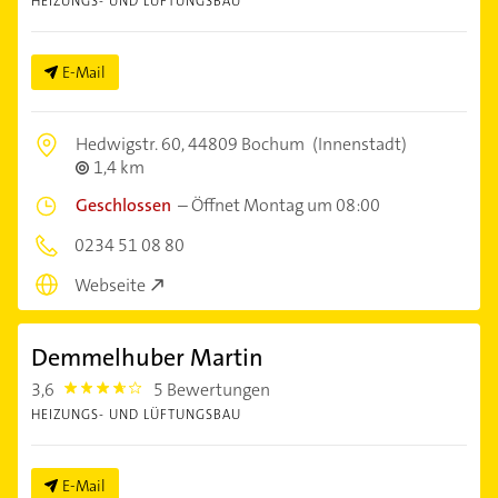
HEIZUNGS- UND LÜFTUNGSBAU
E-Mail
Hedwigstr. 60,
44809 Bochum
(Innenstadt)
1,4 km
Geschlossen
–
Öffnet Montag um 08:00
0234 51 08 80
Webseite
Demmelhuber Martin
3,6
5 Bewertungen
3.6000001
HEIZUNGS- UND LÜFTUNGSBAU
E-Mail