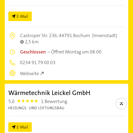
E-Mail
Castroper Str. 236,
44791 Bochum
(Innenstadt)
2,5 km
Geschlossen
–
Öffnet Montag um 08:00
0234 91 79 00 03
Webseite
Wärmetechnik Leickel GmbH
5,0
1 Bewertung
5.0
HEIZUNGS- UND LÜFTUNGSBAU
E-Mail