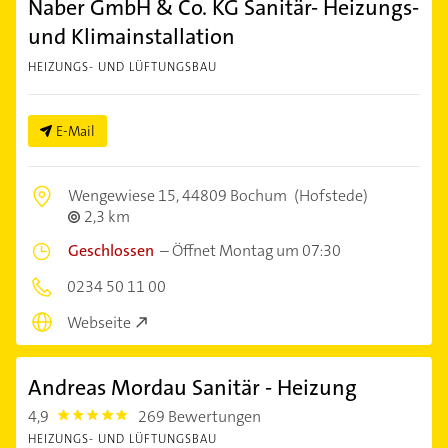
Naber GmbH & Co. KG Sanitär- Heizungs-
und Klimainstallation
HEIZUNGS- UND LÜFTUNGSBAU
E-Mail
Wengewiese 15,
44809 Bochum
(Hofstede)
2,3 km
Geschlossen
–
Öffnet Montag um 07:30
0234 50 11 00
Webseite
Andreas Mordau Sanitär - Heizung
4,9
269 Bewertungen
4.9
HEIZUNGS- UND LÜFTUNGSBAU