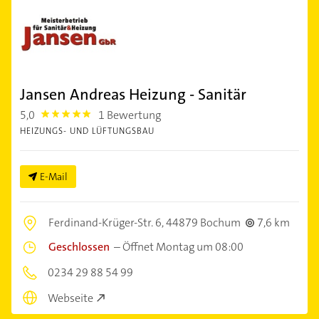
Jansen Andreas Heizung - Sanitär
5,0
1 Bewertung
5.0
HEIZUNGS- UND LÜFTUNGSBAU
E-Mail
Ferdinand-Krüger-Str. 6,
44879 Bochum
7,6 km
Geschlossen
–
Öffnet Montag um 08:00
0234 29 88 54 99
Webseite