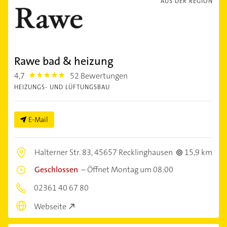
AUS DER REGION
Rawe bad & heizung
4,7
52 Bewertungen
4.7000003
HEIZUNGS- UND LÜFTUNGSBAU
E-Mail
Halterner Str. 83,
45657 Recklinghausen
15,9 km
Geschlossen
–
Öffnet Montag um 08:00
02361 40 67 80
Webseite