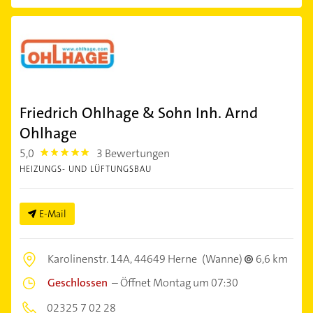
Friedrich Ohlhage & Sohn Inh. Arnd
Ohlhage
5,0
3 Bewertungen
5.0
HEIZUNGS- UND LÜFTUNGSBAU
E-Mail
Karolinenstr. 14A,
44649 Herne
(Wanne)
6,6 km
Geschlossen
–
Öffnet Montag um 07:30
02325 7 02 28