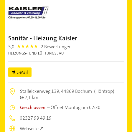
Sanitär - Heizung Kaisler
5,0
2 Bewertungen
5.0
HEIZUNGS- UND LÜFTUNGSBAU
E-Mail
Stalleickenweg 139,
44869 Bochum
(Höntrop)
7,1 km
Geschlossen
–
Öffnet Montag um 07:30
02327 99 49 19
Webseite