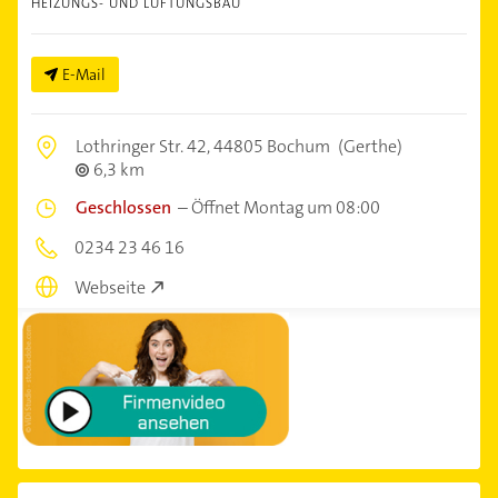
HEIZUNGS- UND LÜFTUNGSBAU
E-Mail
Lothringer Str. 42,
44805 Bochum
(Gerthe)
6,3 km
Geschlossen
–
Öffnet Montag um 08:00
0234 23 46 16
Webseite