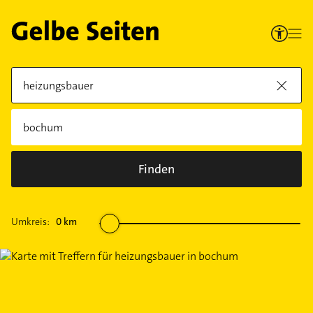
Finden
Umkreis:
0
km