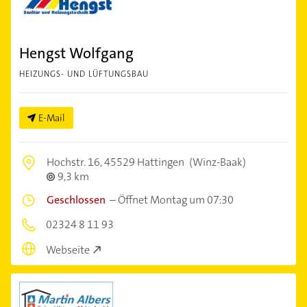
Hengst Wolfgang
HEIZUNGS- UND LÜFTUNGSBAU
E-Mail
Hochstr. 16,
45529 Hattingen
(Winz-Baak)
9,3 km
Geschlossen
–
Öffnet Montag um 07:30
02324 8 11 93
Webseite