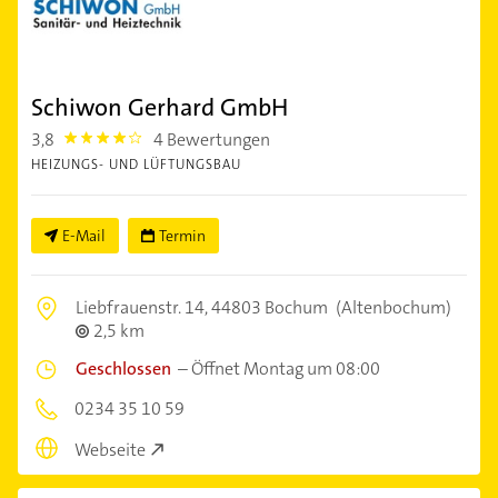
Schiwon Gerhard GmbH
3,8
4 Bewertungen
3.8
HEIZUNGS- UND LÜFTUNGSBAU
E-Mail
Termin
Liebfrauenstr. 14,
44803 Bochum
(Altenbochum)
2,5 km
Geschlossen
–
Öffnet Montag um 08:00
0234 35 10 59
Webseite