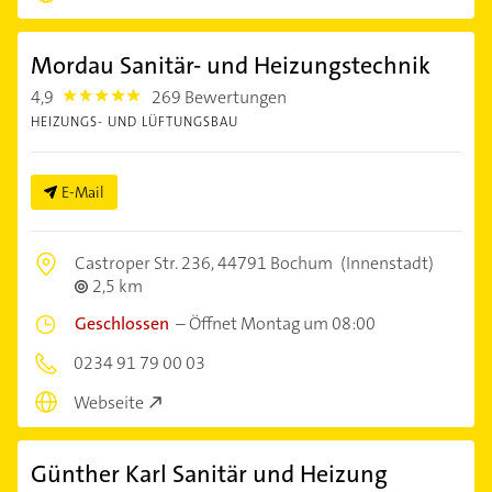
Mordau Sanitär- und Heizungstechnik
4,9
269 Bewertungen
4.9
HEIZUNGS- UND LÜFTUNGSBAU
E-Mail
Castroper Str. 236,
44791 Bochum
(Innenstadt)
2,5 km
Geschlossen
–
Öffnet Montag um 08:00
0234 91 79 00 03
Webseite
Günther Karl Sanitär und Heizung