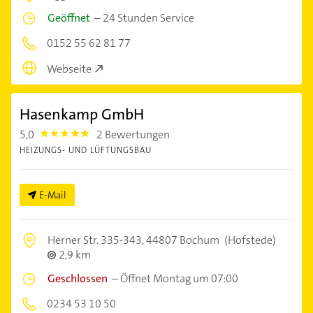
Geöffnet
–
24 Stunden Service
0152 55 62 81 77
Webseite
Hasenkamp GmbH
5,0
2 Bewertungen
5.0
HEIZUNGS- UND LÜFTUNGSBAU
E-Mail
Herner Str. 335-343,
44807 Bochum
(Hofstede)
2,9 km
Geschlossen
–
Öffnet Montag um 07:00
0234 53 10 50