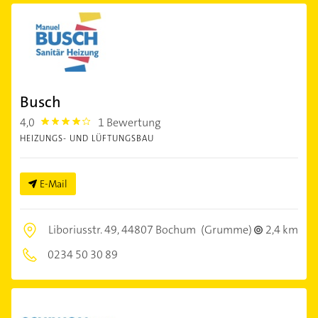
Busch
4,0
1 Bewertung
4.0
HEIZUNGS- UND LÜFTUNGSBAU
E-Mail
Liboriusstr. 49,
44807 Bochum
(Grumme)
2,4 km
0234 50 30 89