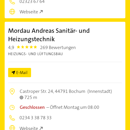
02323 67 64
Webseite
Mordau Andreas Sanitär- und
Heizungstechnik
4,9
269 Bewertungen
4.9
HEIZUNGS- UND LÜFTUNGSBAU
E-Mail
Castroper Str. 24,
44791 Bochum
(Innenstadt)
725 m
Geschlossen
–
Öffnet Montag um 08:00
0234 3 38 78 33
Webseite