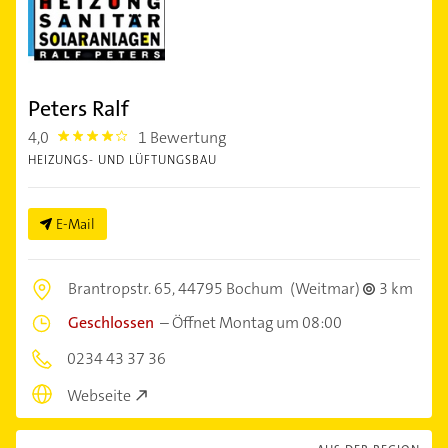
Peters Ralf
4,0
1 Bewertung
4.0
HEIZUNGS- UND LÜFTUNGSBAU
E-Mail
Brantropstr. 65,
44795 Bochum
(Weitmar)
3 km
Geschlossen
–
Öffnet Montag um 08:00
0234 43 37 36
Webseite