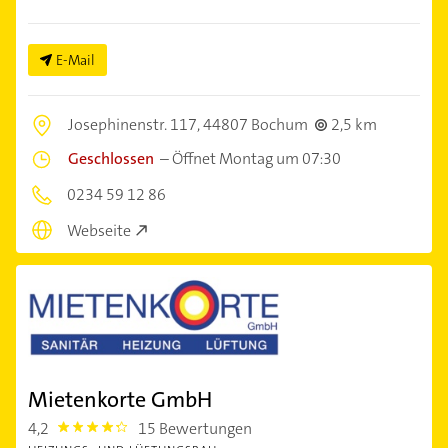
E-Mail
Josephinenstr. 117,
44807 Bochum
2,5 km
Geschlossen
–
Öffnet Montag um 07:30
0234 59 12 86
Webseite
Mietenkorte GmbH
4,2
15 Bewertungen
4.2000003