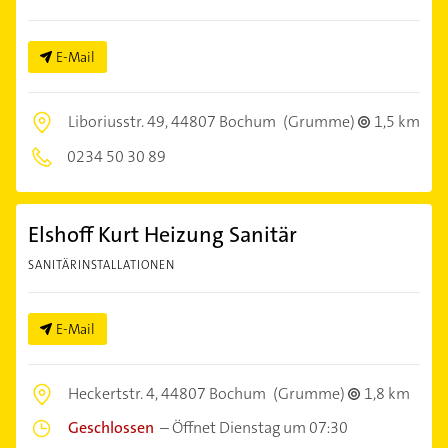
E-Mail
Liboriusstr. 49,
44807 Bochum
(Grumme)
1,5 km
0234 50 30 89
Elshoff Kurt Heizung Sanitär
SANITÄRINSTALLATIONEN
E-Mail
Heckertstr. 4,
44807 Bochum
(Grumme)
1,8 km
Geschlossen
–
Öffnet Dienstag um 07:30