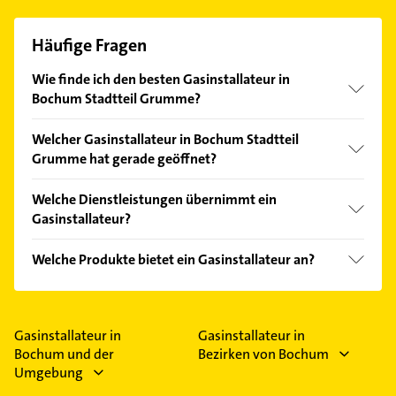
Häufige Fragen
Wie finde ich den besten Gasinstallateur in
Bochum Stadtteil Grumme?
Vergleichen Sie alle Anbieter anhand echter
Welcher Gasinstallateur in Bochum Stadtteil
Kundenmeinungen und profitieren Sie von den
Grumme hat gerade geöffnet?
Empfehlungen. Die Suchergebnisse können Sie sich
einfach nach
Bewertungen
sortiert anzeigen lassen.
Im Anbieter-Bereich finden Sie alle
Öffnungszeiten
.
Welche Dienstleistungen übernimmt ein
Bitte beachten Sie, dass diese an Sonn- und
Gasinstallateur?
Feiertagen abweichen können.
Folgende Leistungen werden angeboten:
Welche Produkte bietet ein Gasinstallateur an?
Kundendienst.
Das Angebot umfasst unter anderem Heizung.
Gasinstallateur in
Gasinstallateur in
Bochum und der
Bezirken von Bochum
Umgebung