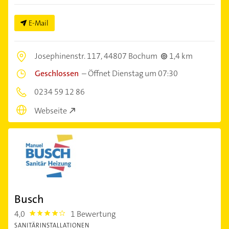
E-Mail
Josephinenstr. 117,
44807 Bochum
1,4 km
Geschlossen
–
Öffnet Dienstag um 07:30
0234 59 12 86
Webseite
Busch
4,0
1 Bewertung
4.0
SANITÄRINSTALLATIONEN