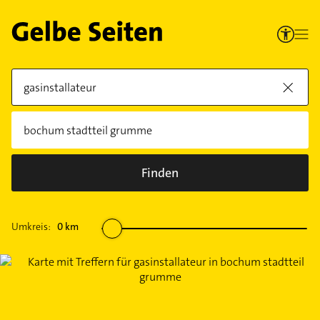
Finden
Umkreis:
0
km