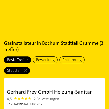
Gasinstallateur
in
Bochum Stadtteil Grumme
(
3
Treffer)
Beste Treffer
Bewertung
Entfernung
Stadtteil
Gerhard Frey GmbH Heizung-Sanitär
4,5
2 Bewertungen
4.5
SANITÄRINSTALLATIONEN