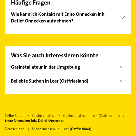
Häufige Fragen
Wie kann ich Kontakt mit Enno Onnecken Inh.
Detlef Onnecken aufnehmen?
Es ist sehr einfach Kontakt mit Enno Onnecken Inh.
Detlef Onnecken aufzunehmen. Einfach die
passenden Kontaktmöglichkeiten wie Adresse oder
Mail in unserem Kontaktdaten-Bereich auswählen.
Was Sie auch interessieren könnte
Hier finden Sie alle
Kontaktdaten
.
Gasinstallateur in der Umgebung
Rhauderfehn
Beliebte Suchen in Leer (Ostfriesland)
Barßel
Rohrreinigung
Großefehn
Kanalreinigung
Emden Stadt
Elektroinstallation
Aurich Ostfriesland
Gelbe Seiten
Gasinstallateur
Gasinstallateur in Leer (Ostfriesland)
Elektriker
Enno Onnecken Inh. Detlef Onnecken
Elektro Reparatur
Deutschland
Niedersachsen
Leer (Ostfriesland)
Phoniatrie