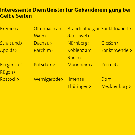
Interessante Dienstleister für Gebäudereinigung bei
Gelbe Seiten
Bremen>
Offenbach am
Brandenburg an
Sankt Ingbert>
Main>
der Havel>
Stralsund>
Dachau>
Nürnberg>
Gießen>
Apolda>
Parchim>
Koblenz am
Sankt Wendel>
Rhein>
Bergen auf
Potsdam>
Mannheim>
Krefeld>
Rügen>
Rostock>
Wernigerode>
Ilmenau
Dorf
Thüringen>
Mecklenburg>