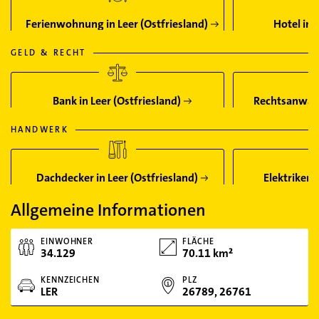
Ferienwohnung in Leer (Ostfriesland)
Hotel in 
GELD & RECHT
Bank in Leer (Ostfriesland)
Rechtsanwalt 
HANDWERK
Dachdecker in Leer (Ostfriesland)
Elektriker i
Allgemeine Informationen
EINWOHNER
FLÄCHE
34.129
70.11 km²
KENNZEICHEN
PLZ
LER
26789, 26761