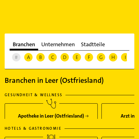
Branchen
Unternehmen
Stadtteile
#
A
B
C
D
E
F
G
H
I
J
Branchen in Leer (Ostfriesland)
GESUNDHEIT & WELLNESS
Apotheke in Leer (Ostfriesland)
Arzt in L
HOTELS & GASTRONOMIE