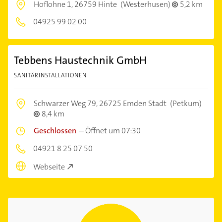
Hoflohne 1,
26759 Hinte
(Westerhusen)
5,2 km
04925 99 02 00
Tebbens Haustechnik GmbH
SANITÄRINSTALLATIONEN
Schwarzer Weg 79,
26725 Emden Stadt
(Petkum)
8,4 km
Geschlossen
–
Öffnet um 07:30
04921 8 25 07 50
Webseite