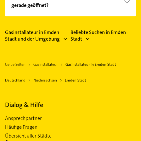
Kundenmeinungen und profitieren Sie von den
gerade geöffnet?
Empfehlungen. Die Suchergebnisse können Sie sich
einfach nach
Bewertungen
sortiert anzeigen lassen.
Im Anbieter-Bereich finden Sie alle
Öffnungszeiten
.
Bitte beachten Sie, dass diese an Sonn- und
Feiertagen abweichen können.
Gasinstallateur in Emden
Beliebte Suchen in Emden
Stadt und der Umgebung
Stadt
Gelbe Seiten
Gasinstallateur
Gasinstallateur in Emden Stadt
Deutschland
Niedersachsen
Emden Stadt
Dialog & Hilfe
Ansprechpartner
Häufige Fragen
Übersicht aller Städte