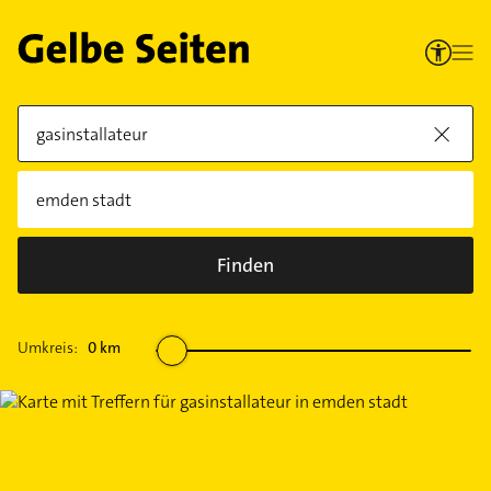
Finden
Umkreis:
0
km