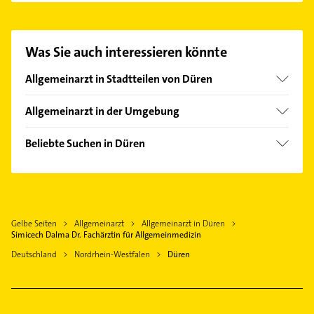
Fachärztin für Allgemeinmedizin aufzunehmen.
Einfach die passenden Kontaktmöglichkeiten wie
Adresse oder Mail in unserem Kontaktdaten-Bereich
Was Sie auch interessieren könnte
auswählen. Hier finden Sie alle
Kontaktdaten
.
Allgemeinarzt in Stadtteilen von Düren
Birkesdorf
Allgemeinarzt in der Umgebung
Gürzenich
Kreuzau
Lendersdorf
Beliebte Suchen in Düren
Niederzier
Physikalische Therapie
Langerwehe
Physiotherapie
Inden
Krankengymnastik
Nörvenich
Gelbe Seiten
Allgemeinarzt
Allgemeinarzt in Düren
Bestatter
Vettweiß
Simicech Dalma Dr. Fachärztin für Allgemeinmedizin
Maler
Nideggen
Deutschland
Nordrhein-Westfalen
Düren
Rohrreinigung
Elsdorf Rheinland
Heizung & Sanitär
Kerpen Rheinland
Lüftungsanlagen
Jülich