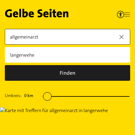
Finden
Umkreis:
0
km