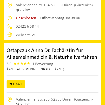
Valencienner Str. 134,
52355 Düren
(Gürzenich)
7,2 km
Geschlossen
–
Öffnet Montag um 08:00
02421 6 58 44
Webseite
Ostapczuk Anna Dr. Fachärztin für
Allgemeinmedizin & Naturheilverfahren
5,0
1 Bewertung
5.0
ÄRZTE: ALLGEMEINMEDIZIN (FACHÄRZTE)
E-Mail
Valencienner Str. 235,
52355 Düren
(Gürzenich)
6,8 km