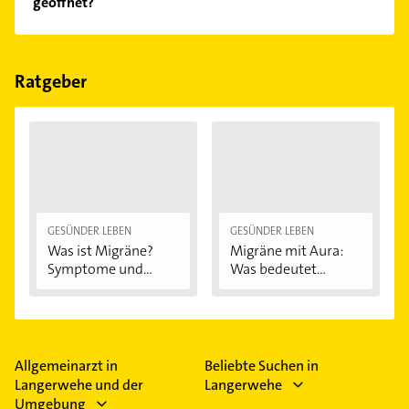
geöffnet?
Empfehlungen. Die Suchergebnisse können Sie sich
einfach nach
Bewertungen
sortiert anzeigen lassen.
Im Anbieter-Bereich finden Sie alle
Öffnungszeiten
.
Bitte beachten Sie, dass diese an Sonn- und
Feiertagen abweichen können.
Ratgeber
GESÜNDER LEBEN
GESÜNDER LEBEN
Was ist Migräne?
Migräne mit Aura:
Symptome und...
Was bedeutet...
Allgemeinarzt in
Beliebte Suchen in
Langerwehe und der
Langerwehe
Umgebung