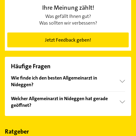
Ihre Meinung zählt!
Was gefällt Ihnen gut?
Was sollten wir verbessern?
Jetzt Feedback geben!
Häufige Fragen
Wie finde ich den besten Allgemeinarzt in
Nideggen?
Vergleichen Sie alle Anbieter anhand echter
Welcher Allgemeinarzt in Nideggen hat gerade
Kundenmeinungen und profitieren Sie von den
geöffnet?
Empfehlungen. Die Suchergebnisse können Sie sich
einfach nach
Bewertungen
sortiert anzeigen lassen.
Im Anbieter-Bereich finden Sie alle
Öffnungszeiten
.
Bitte beachten Sie, dass diese an Sonn- und
Feiertagen abweichen können.
Ratgeber