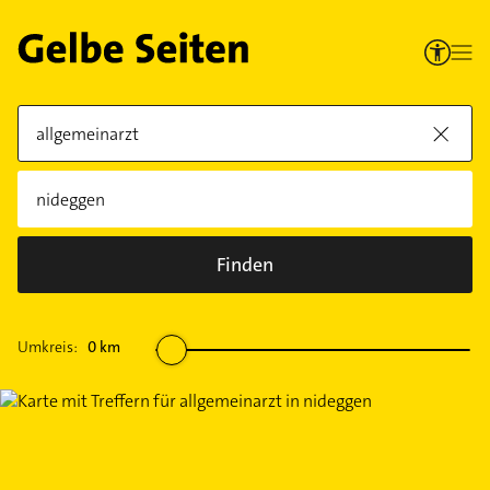
Finden
Umkreis:
0
km