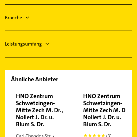
Schönau
Maler
Klempner
Schwetzingerstadt
Gasinstallateur
Branche
Waldhof
Sanitärinstallation
Wallstadt
Leistungsumfang
Ähnliche Anbieter
HNO Zentrum
HNO Zentrum
Schwetzingen-
Schwetzingen-
Mitte Zech M. Dr.,
Mitte Zech M. Dr.,
Nollert J. Dr. u.
Nollert J. Dr. u.
Blum S. Dr.
Blum S. Dr.
Carl-Theodor-Str. •
(3)
5