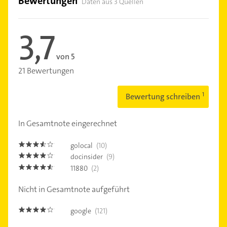
Bewertungen
Daten aus 3 Quellen
3,7
von 5
21 Bewertungen
Bewertung schreiben
In Gesamtnote eingerechnet
golocal
(10)
3.5
docinsider
(9)
3.8
11880
(2)
4.5
Nicht in Gesamtnote aufgeführt
google
(121)
3.9