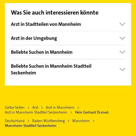
Kontaktmöglichkeiten wie Adresse oder Mail in
unserem Kontaktdaten-Bereich auswählen. Hier
Was Sie auch interessieren könnte
finden Sie alle
Kontaktdaten
.
Arzt in Stadtteilen von Mannheim
Almenhof
Arzt in der Umgebung
Feudenheim
Viernheim
Friedrichsfeld
Beliebte Suchen in Mannheim
Ludwigshafen am Rhein
Gartenstadt
Fensterbauer
Heidelberg
Beliebte Suchen in Mannheim Stadtteil
Käfertal
Fenster
Seckenheim
Weinheim Bergstraße
Lindenhof
Rechtsanwalt
Lampertheim
Rechtsanwalt
Neckarau
Putzfrau
Leimen Baden
Gartenbau & Landschaftsbau
Neckarstadt
Gebäudereinigung
Frankenthal (Pfalz)
Physikalische Therapie
Neuostheim
Rohrreinigung
Gelbe Seiten
Arzt
Arzt in Mannheim
Speyer
Physiotherapie
Oststadt
Arzt in Mannheim Stadtteil Seckenheim
Hein Gerhard Dr.med.
Immobilien
Heppenheim (Bergstraße)
Krankengymnastik
Quadrate
Deutschland
Baden-Württemberg
Mannheim
Immobilienmakler
Lorsch Hessen
Kammerjäger
Mannheim Stadtteil Seckenheim
Rheinau
Lackiererei
Steuerberater