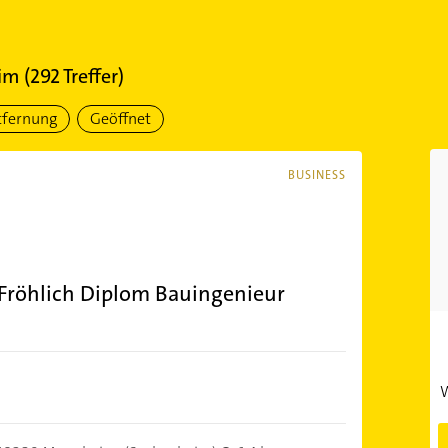
im
(
292
Treffer)
tfernung
Geöffnet
BUSINESS
 Fröhlich Diplom Bauingenieur
W