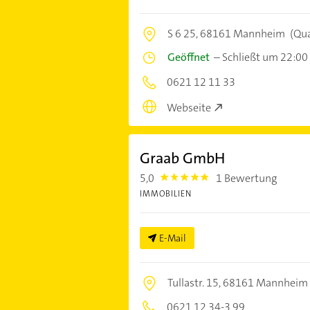
S 6 25,
68161 Mannheim
(Qu
Geöffnet
–
Schließt um 22:00
0621 12 11 33
Webseite
Graab GmbH
5,0
1 Bewertung
5.0
IMMOBILIEN
E-Mail
Tullastr. 15,
68161 Mannheim
0621 12 34-3 99