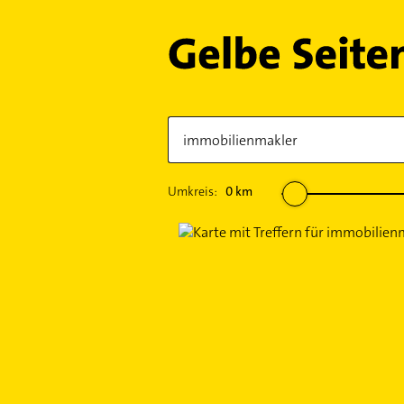
Umkreis:
0
km