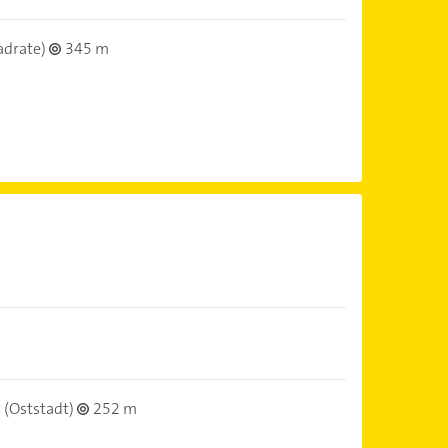
adrate)
345 m
(Oststadt)
252 m