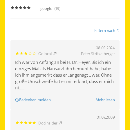
google
(19)
4.8
Filtern nach
08.05.2024
Golocal
Peter Stritzelberger
3.0
Ich war von Anfang an bei H. Dr. Heyer. Bis ich ein
einziges Mal als Hausarzt ihn bemüht habe, habe
ich ihm angemerkt dass er „angenagt „ war. Ohne
große Umschweife hat er mir erklärt, dass er mich
ni......
Bedenken melden
Mehr lesen
01.07.2009
Docinsider
5.0