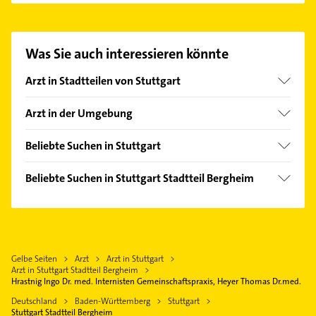
med. Internisten Gemeinschaftspraxis, Heyer
Thomas Dr.med. aufzunehmen. Einfach die
passenden Kontaktmöglichkeiten wie Adresse oder
Was Sie auch interessieren könnte
Mail in unserem Kontaktdaten-Bereich auswählen.
Hier finden Sie alle
Kontaktdaten
.
Arzt in Stadtteilen von Stuttgart
Bad Cannstatt
Arzt in der Umgebung
Birkach
Leonberg Württemberg
Botnang
Beliebte Suchen in Stuttgart
Kornwestheim
Degerloch
Fensterbauer
Sindelfingen
Beliebte Suchen in Stuttgart Stadtteil Bergheim
Feuerbach
Fenster
Ludwigsburg Württemberg
Immobilien
Heumaden
Bestatter
Leinfelden-Echterdingen
Immobilienmakler
Kaltental
Bauunternehmen
Fellbach
Steuerberater
Luginsland
Zahnarzt
Böblingen
Gelbe Seiten
Arzt
Arzt in Stuttgart
Gartenbau & Landschaftsbau
Möhringen
Rohrreinigung
Arzt in Stuttgart Stadtteil Bergheim
Ostfildern
Hrastnig Ingo Dr. med. Internisten Gemeinschaftspraxis, Heyer Thomas Dr.med.
Mühlhausen
Immobilien
Filderstadt
Deutschland
Baden-Württemberg
Stuttgart
Mitte
Immobilienmakler
Stuttgart Stadtteil Bergheim