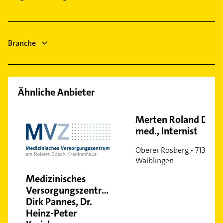
Bietigheim-Bissingen
Nord
Klempner
Ost
Gasinstallateur
Plieningen
Branche
Rot
Süd
Sillenbuch
Untertürkheim
Ähnliche Anbieter
Vaihingen
Wangen
Merten Roland Dr.
med., Internist
Weilimdorf
West
Oberer Rosberg • 71334
Zuffenhausen
Waiblingen
Medizinisches
Versorgungszentrum
Dirk Pannes, Dr.
Heinz-Peter