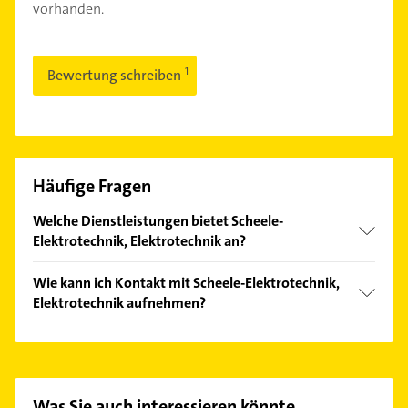
vorhanden.
Bewertung schreiben
Häufige Fragen
Welche Dienstleistungen bietet Scheele-
Elektrotechnik, Elektrotechnik an?
Folgende Leistungen werden angeboten: EDV,
Wie kann ich Kontakt mit Scheele-Elektrotechnik,
Elektrikerarbeiten, Elektrogeräteinstallation,
Elektrotechnik aufnehmen?
Elektrotechnik und Kabelverlegung.
Es ist sehr einfach Kontakt mit Scheele-
Elektrotechnik, Elektrotechnik aufzunehmen.
Einfach die passenden Kontaktmöglichkeiten wie
Adresse oder Mail in unserem Kontaktdaten-Bereich
Was Sie auch interessieren könnte