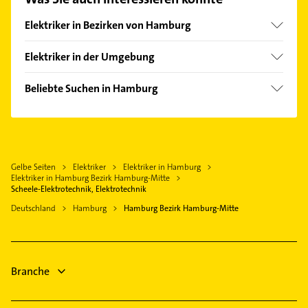
auswählen. Hier finden Sie alle
Kontaktdaten
.
Elektriker in Bezirken von Hamburg
Bezirk Altona
Elektriker in der Umgebung
Bezirk Bergedorf
Schenefeld
Bezirk Eimsbüttel
Beliebte Suchen in Hamburg
Oststeinbek
Bezirk Hamburg-Nord
Klempner
Barsbüttel
Bezirk Harburg
Gasinstallateur
Halstenbek Holstein
Bezirk Wandsbek
Sanitärinstallation
Norderstedt
Hamburg-Altstadt
Gelbe Seiten
Elektriker
Elektriker in Hamburg
Rechtsanwalt
Rellingen
Elektriker in Hamburg Bezirk Hamburg-Mitte
Immobilien
Scheele-Elektrotechnik, Elektrotechnik
Neu Wulmstorf
Immobilienmakler
Deutschland
Hamburg
Hamburg Bezirk Hamburg-Mitte
Pinneberg
Zahnarzt
Wedel
Bestatter
Reinbek
Steuerberater
Branche
Physikalische Therapie