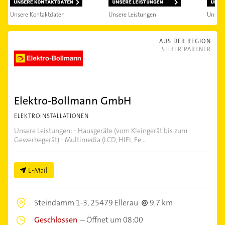
Unsere Kontaktdaten
Unsere Leistungen
Unser
AUS DER REGION
SILBER PARTNER
Elektro-Bollmann GmbH
ELEKTROINSTALLATIONEN
Unsere Leistungen: - Hausgeräte (vom Kleingerät bis zum
Gewerbegerät) - Multimedia (LCD, HIFI, Fe...
E-Mail
Steindamm 1-3,
25479 Ellerau
9,7 km
Geschlossen
–
Öffnet um 08:00