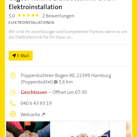
Elektroinstallation
5,0
2 Bewertungen
5.0
ELEKTROINSTALLATIONEN
Wir sind Ihr zuverlässiger und kompetenter Partner, wenn es um
die Elektrotechnik für Ihr Haus un...
E-Mail
Poppenbütteler Bogen 90,
22399 Hamburg
(Poppenbüttel)
5,6 km
Geschlossen
–
Öffnet um 07:30
040 6 43 93 19
Webseite