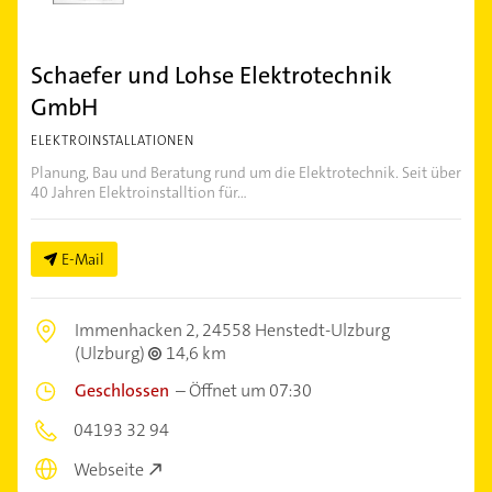
Schaefer und Lohse Elektrotechnik
GmbH
ELEKTROINSTALLATIONEN
Planung, Bau und Beratung rund um die Elektrotechnik. Seit über
40 Jahren Elektroinstalltion für...
E-Mail
Immenhacken 2,
24558 Henstedt-Ulzburg
(Ulzburg)
14,6 km
Geschlossen
–
Öffnet um 07:30
04193 32 94
Webseite