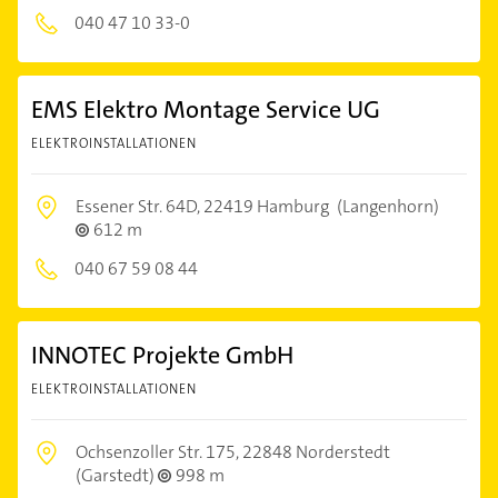
040 47 10 33-0
EMS Elektro Montage Service UG
ELEKTROINSTALLATIONEN
Essener Str. 64D,
22419 Hamburg
(Langenhorn)
612 m
040 67 59 08 44
INNOTEC Projekte GmbH
ELEKTROINSTALLATIONEN
Ochsenzoller Str. 175,
22848 Norderstedt
(Garstedt)
998 m