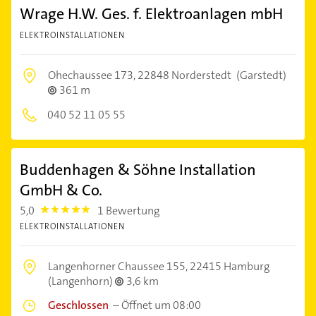
Wrage H.W. Ges. f. Elektroanlagen mbH
ELEKTROINSTALLATIONEN
Ohechaussee 173,
22848 Norderstedt
(Garstedt)
361 m
040 52 11 05 55
Buddenhagen & Söhne Installation
GmbH & Co.
5,0
1 Bewertung
5.0
ELEKTROINSTALLATIONEN
Langenhorner Chaussee 155,
22415 Hamburg
(Langenhorn)
3,6 km
Geschlossen
–
Öffnet um 08:00