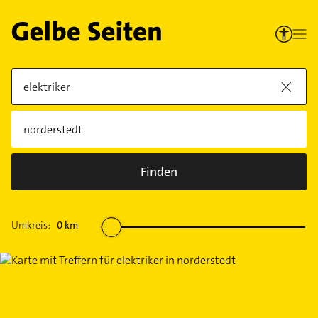
Finden
Umkreis:
0
km