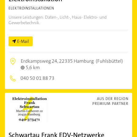
ELEKTROINSTALLATIONEN
Unsere Leistungen: Daten-, Licht-, Haus- Elektro- und
Gewerbetechnik.
E-Mail
Erdkampsweg 24,
22335 Hamburg
(Fuhlsbüttel)
5,6 km
040 50 01 88 73
AUS DER REGION
PREMIUM PARTNER
Schwartau Frank EDV-Netzwerke