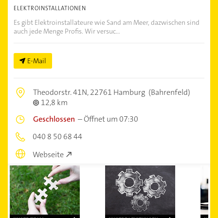
ELEKTROINSTALLATIONEN
Es gibt Elektroinstallateure wie Sand am Meer, dazwischen sind
auch jede Menge Profis. Wir versuc...
E-Mail
Theodorstr. 41N,
22761 Hamburg
(Bahrenfeld)
12,8 km
Geschlossen
–
Öffnet um 07:30
040 8 50 68 44
Webseite