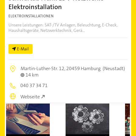
Elektroinstallation
ELEKTROINSTALLATIONEN
Unsere Leistungen: SAT-/TV Anlagen, Beleuchtung, E-Check,
Haushaltsgeräte, Netzwerktechnik, Gerä...
E-Mail
Martin-Luther-Str. 12,
20459 Hamburg
(Neustadt)
14 km
040 37 34 71
Webseite