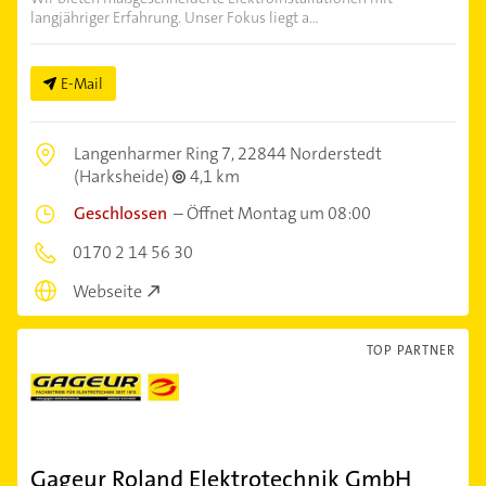
langjähriger Erfahrung. Unser Fokus liegt a...
E-Mail
Langenharmer Ring 7,
22844 Norderstedt
(Harksheide)
4,1 km
Geschlossen
–
Öffnet Montag um 08:00
0170 2 14 56 30
Webseite
TOP PARTNER
Gageur Roland Elektrotechnik GmbH