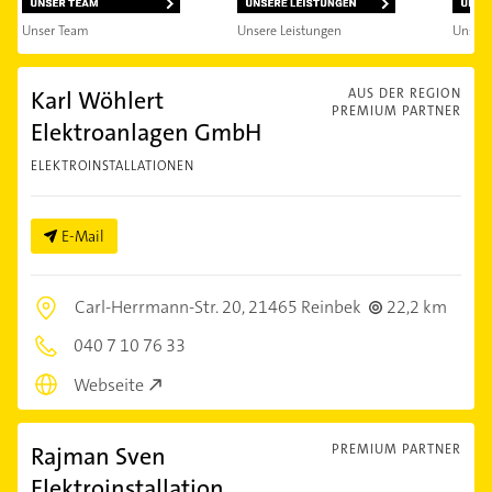
Unser Team
Unsere Leistungen
Unsere
Karl Wöhlert
AUS DER REGION
PREMIUM PARTNER
Elektroanlagen GmbH
ELEKTROINSTALLATIONEN
E-Mail
Carl-Herrmann-Str. 20,
21465 Reinbek
22,2 km
040 7 10 76 33
Webseite
Rajman Sven
PREMIUM PARTNER
Elektroinstallation