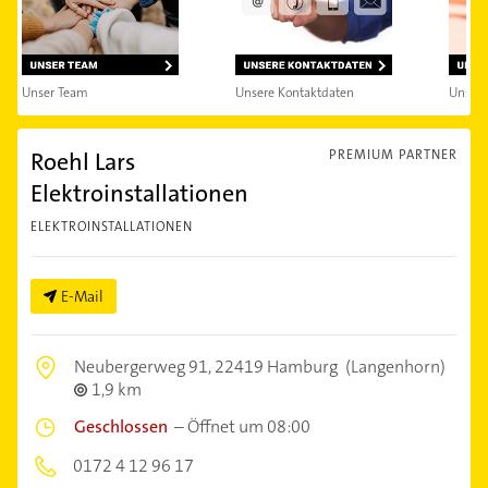
Unser Team
Unsere Kontaktdaten
Unsere
Roehl Lars
PREMIUM PARTNER
Elektroinstallationen
ELEKTROINSTALLATIONEN
E-Mail
Neubergerweg 91,
22419 Hamburg
(Langenhorn)
1,9 km
Geschlossen
–
Öffnet um 08:00
0172 4 12 96 17