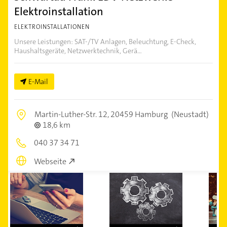
Elektroinstallation
ELEKTROINSTALLATIONEN
Unsere Leistungen: SAT-/TV Anlagen, Beleuchtung, E-Check,
Haushaltsgeräte, Netzwerktechnik, Gerä...
E-Mail
Martin-Luther-Str. 12,
20459 Hamburg
(Neustadt)
18,6 km
040 37 34 71
Webseite