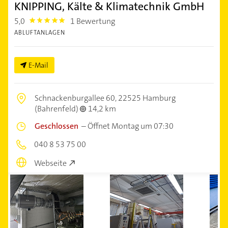
KNIPPING, Kälte & Klimatechnik GmbH
5,0
1 Bewertung
5.0
ABLUFTANLAGEN
E-Mail
Schnackenburgallee 60,
22525 Hamburg
(Bahrenfeld)
14,2 km
Geschlossen
–
Öffnet Montag um 07:30
040 8 53 75 00
Webseite