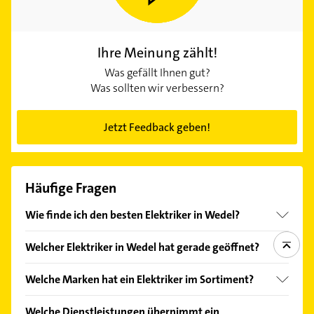
Ihre Meinung zählt!
Was gefällt Ihnen gut?
Was sollten wir verbessern?
Jetzt Feedback geben!
Häufige Fragen
Wie finde ich den besten Elektriker in Wedel?
Vergleichen Sie alle Anbieter anhand echter
Welcher Elektriker in Wedel hat gerade geöffnet?
Kundenmeinungen und profitieren Sie von den
Empfehlungen. Die Suchergebnisse können Sie sich
Im Anbieter-Bereich finden Sie alle
Öffnungszeiten
.
Welche Marken hat ein Elektriker im Sortiment?
einfach nach
Bewertungen
sortiert anzeigen lassen.
Bitte beachten Sie, dass diese an Sonn- und
Feiertagen abweichen können.
Der Elektriker verkauft Marken wie Liebherr, Miele,
Welche Dienstleistungen übernimmt ein