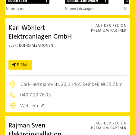
Unser Team
Unsere Leistungen
Unsere
Karl Wöhlert
AUS DER REGION
PREMIUM PARTNER
Elektroanlagen GmbH
ELEKTROINSTALLATIONEN
E-Mail
Carl-Herrmann-Str. 20,
21465 Reinbek
35,7 km
040 7 10 76 33
Webseite
Rajman Sven
AUS DER REGION
PREMIUM PARTNER
Elektroinstallation