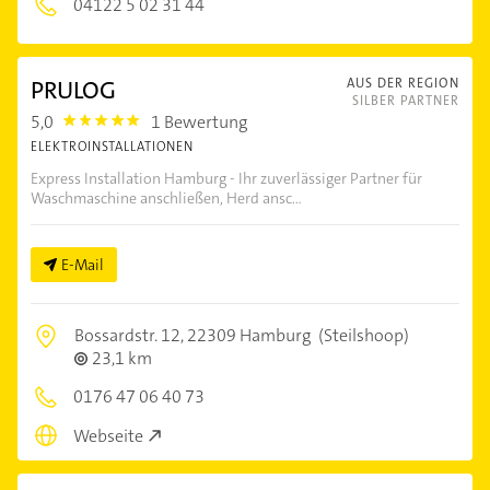
04122 5 02 31 44
PRULOG
AUS DER REGION
SILBER PARTNER
5,0
1 Bewertung
5.0
ELEKTROINSTALLATIONEN
Express Installation Hamburg - Ihr zuverlässiger Partner für
Waschmaschine anschließen, Herd ansc...
E-Mail
Bossardstr. 12,
22309 Hamburg
(Steilshoop)
23,1 km
0176 47 06 40 73
Webseite