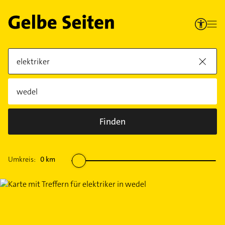
Finden
Umkreis:
0
km