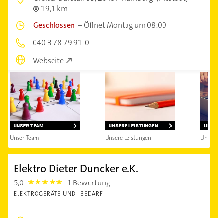
19,1 km
Geschlossen
–
Öffnet Montag um 08:00
040 3 78 79 91-0
Webseite
Unser Team
Unsere Leistungen
Unsere
Elektro Dieter Duncker e.K.
5,0
1 Bewertung
5.0
ELEKTROGERÄTE UND -BEDARF