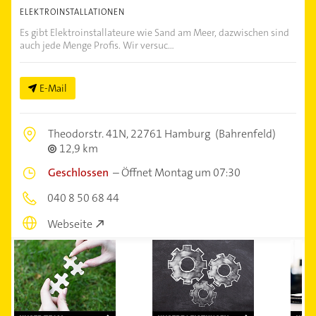
ELEKTROINSTALLATIONEN
Es gibt Elektroinstallateure wie Sand am Meer, dazwischen sind
auch jede Menge Profis. Wir versuc...
E-Mail
Theodorstr. 41N,
22761 Hamburg
(Bahrenfeld)
12,9 km
Geschlossen
–
Öffnet Montag um 07:30
040 8 50 68 44
Webseite