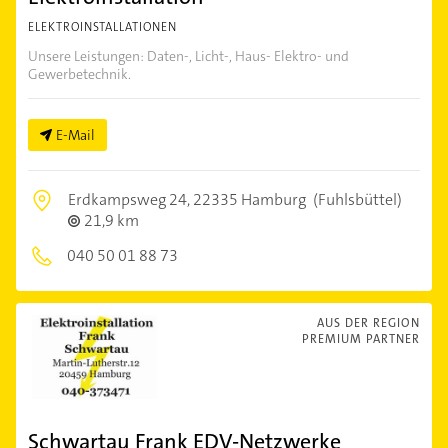
ELEKTROINSTALLATIONEN
Unsere Leistungen: Daten-, Licht-, Haus- Elektro- und
Gewerbetechnik.
E-Mail
Erdkampsweg 24,
22335 Hamburg
(Fuhlsbüttel)
21,9 km
040 50 01 88 73
AUS DER REGION
PREMIUM PARTNER
Schwartau Frank EDV-Netzwerke