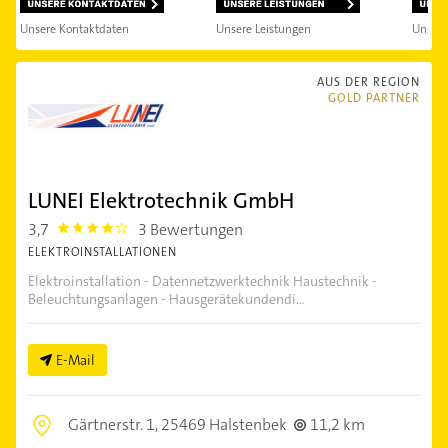
Unsere Kontaktdaten
Unsere Leistungen
Unser
AUS DER REGION
GOLD PARTNER
LUNEI Elektrotechnik GmbH
3,7
3 Bewertungen
3.7
ELEKTROINSTALLATIONEN
Elektroinstallation - Datennetzwerktechnik Haustechnik -
Beleuchtungsanlagen - Hausgerätekundendi...
E-Mail
Gärtnerstr. 1,
25469 Halstenbek
11,2 km