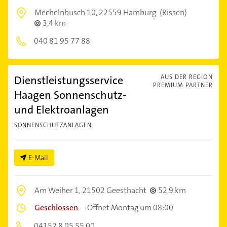
Mechelnbusch 10,
22559 Hamburg
(Rissen)
3,4 km
040 81 95 77 88
Dienstleistungsservice
AUS DER REGION
PREMIUM PARTNER
Haagen Sonnenschutz-
und Elektroanlagen
SONNENSCHUTZANLAGEN
E-Mail
Am Weiher 1,
21502 Geesthacht
52,9 km
Geschlossen
–
Öffnet Montag um 08:00
04152 8 05 55 00