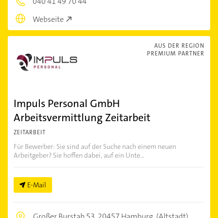
040 41 49 70 44
Webseite
AUS DER REGION
PREMIUM PARTNER
Impuls Personal GmbH
Arbeitsvermittlung Zeitarbeit
ZEITARBEIT
Für Bewerber: Sie sind auf der Suche nach einem neuen
Arbeitgeber? Sie hoffen dabei, auf ein Unte...
E-Mail
Großer Burstah 53,
20457 Hamburg
(Altstadt)