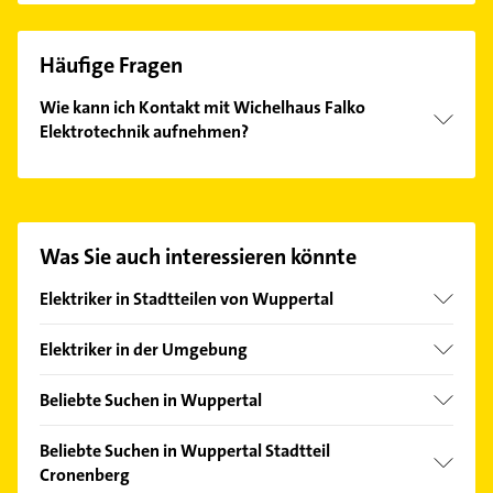
Häufige Fragen
Wie kann ich Kontakt mit Wichelhaus Falko
Elektrotechnik aufnehmen?
Es ist sehr einfach Kontakt mit Wichelhaus Falko
Elektrotechnik aufzunehmen. Einfach die passenden
Kontaktmöglichkeiten wie Adresse oder Mail in
unserem Kontaktdaten-Bereich auswählen. Hier
Was Sie auch interessieren könnte
finden Sie alle
Kontaktdaten
.
Elektriker in Stadtteilen von Wuppertal
Barmen
Elektriker in der Umgebung
Beyenburg
Remscheid
Elberfeld
Beliebte Suchen in Wuppertal
Solingen
Langerfeld
Klempner
Wermelskirchen
Beliebte Suchen in Wuppertal Stadtteil
Ronsdorf
Gasinstallateur
Cronenberg
Haan Rheinland
Vohwinkel