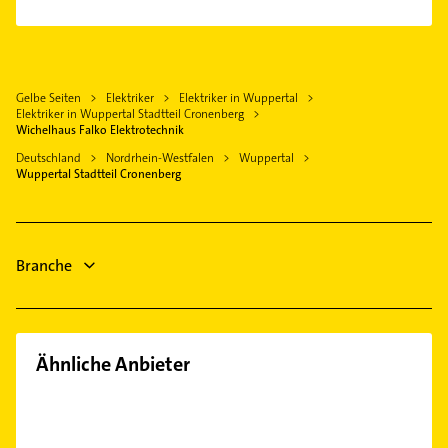
Sanitärinstallation
Wülfrath
Klempner
Schreiner
Schwelm
Gasinstallateur
Steuerberater
Mettmann
Sanitärinstallation
Kammerjäger
Gelbe Seiten
Elektriker
Elektriker in Wuppertal
Radevormwald
Gartenbau & Landschaftsbau
Elektriker in Wuppertal Stadtteil Cronenberg
Lackiererei
Hückeswagen
Steuerberater
Wichelhaus Falko Elektrotechnik
Maler
Leichlingen (Rheinland)
Putzfrau
Deutschland
Nordrhein-Westfalen
Wuppertal
Heizung & Sanitär
Wuppertal Stadtteil Cronenberg
Gebäudereinigung
Lüftungsanlagen
Heizung & Sanitär
Lüftungsanlagen
Branche
Heizungsbauer
Ähnliche Anbieter