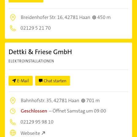
Breidenhofer Str. 16,
42781 Haan
450 m
02129 5 21 70
Dettki & Friese GmbH
ELEKTROINSTALLATIONEN
E-Mail
Chat starten
Bahnhofstr. 35,
42781 Haan
701 m
Geschlossen
–
Öffnet Samstag um 09:00
02129 95 98 10
Webseite