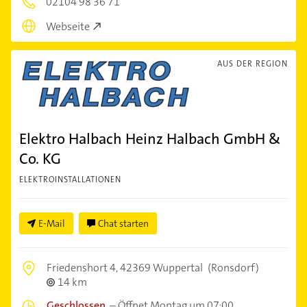
02104 98 36 71
Webseite
AUS DER REGION
Elektro Halbach Heinz Halbach GmbH &
Co. KG
ELEKTROINSTALLATIONEN
E-Mail
Chat starten
Friedenshort 4,
42369 Wuppertal
(Ronsdorf)
14 km
Geschlossen
–
Öffnet Montag um 07:00