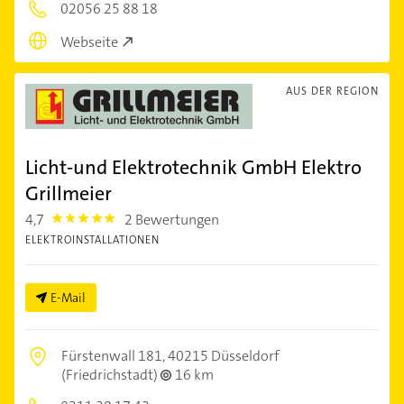
02056 25 88 18
Webseite
AUS DER REGION
Licht-und Elektrotechnik GmbH Elektro
Grillmeier
4,7
2 Bewertungen
4.7000003
ELEKTROINSTALLATIONEN
E-Mail
Fürstenwall 181,
40215 Düsseldorf
(Friedrichstadt)
16 km