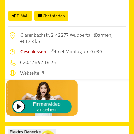
E-Mail
Chat starten
Clarenbachstr. 2,
42277 Wuppertal
(Barmen)
17,8 km
Geschlossen
–
Öffnet Montag um 07:30
0202 76 97 16 26
Webseite