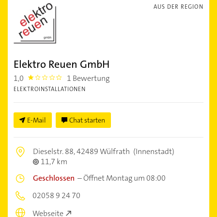
AUS DER REGION
Elektro Reuen GmbH
1,0
1 Bewertung
1.0
ELEKTROINSTALLATIONEN
E-Mail
Chat starten
Dieselstr. 88,
42489 Wülfrath
(Innenstadt)
11,7 km
Geschlossen
–
Öffnet Montag um 08:00
02058 9 24 70
Webseite