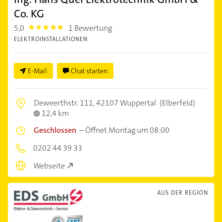
Co. KG
5,0
1 Bewertung
5.0
ELEKTROINSTALLATIONEN
E-Mail
Chat starten
Deweerthstr. 111,
42107 Wuppertal
(Elberfeld)
12,4 km
Geschlossen
–
Öffnet Montag um 08:00
0202 44 39 33
Webseite
AUS DER REGION