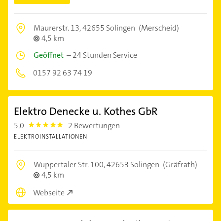
Maurerstr. 13,
42655 Solingen
(Merscheid)
4,5 km
Geöffnet
–
24 Stunden Service
0157 92 63 74 19
Elektro Denecke u. Kothes GbR
5,0
2 Bewertungen
5.0
ELEKTROINSTALLATIONEN
Wuppertaler Str. 100,
42653 Solingen
(Gräfrath)
4,5 km
Webseite