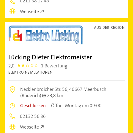
0211 38 17 43
Webseite
AUS DER REGION
Lücking Dieter Elektromeister
2,0
1 Bewertung
2.0
ELEKTROINSTALLATIONEN
Necklenbroicher Str. 56,
40667 Meerbusch
(Büderich)
23,8 km
Geschlossen
–
Öffnet Montag um 09:00
02132 56 86
Webseite