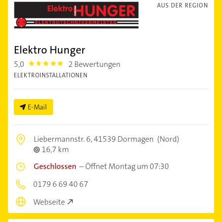
AUS DER REGION
Elektro Hunger
5,0
2 Bewertungen
5.0
ELEKTROINSTALLATIONEN
E-Mail
Liebermannstr. 6,
41539 Dormagen
(Nord)
16,7 km
Geschlossen
–
Öffnet Montag um 07:30
0179 6 69 40 67
Webseite