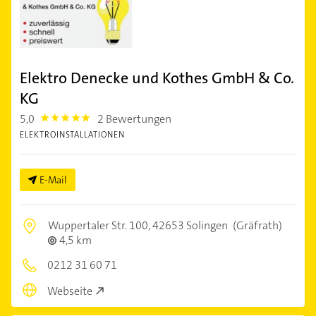
Elektro Denecke und Kothes GmbH & Co.
KG
5,0
2 Bewertungen
5.0
ELEKTROINSTALLATIONEN
E-Mail
Wuppertaler Str. 100,
42653 Solingen
(Gräfrath)
4,5 km
0212 31 60 71
Webseite