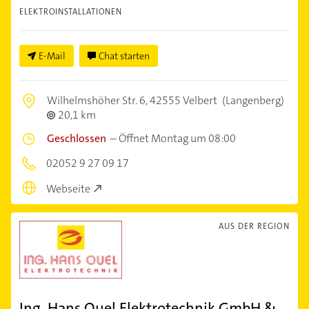
ELEKTROINSTALLATIONEN
E-Mail
Chat starten
Wilhelmshöher Str. 6,
42555 Velbert
(Langenberg)
20,1 km
Geschlossen
–
Öffnet Montag um 08:00
02052 9 27 09 17
Webseite
AUS DER REGION
Ing. Hans Quel Elektrotechnik GmbH &