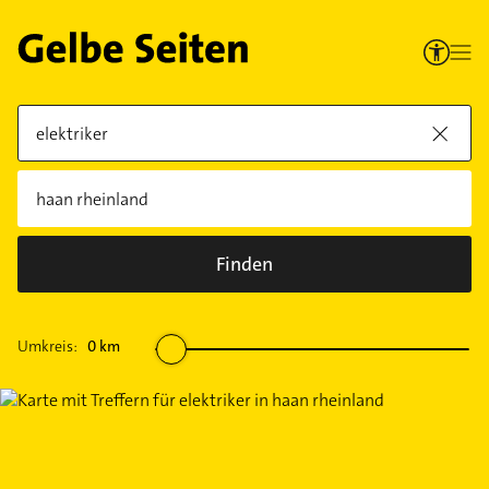
Finden
Umkreis:
0
km