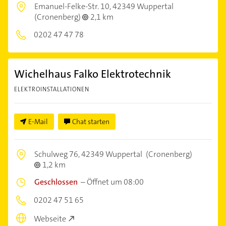
Emanuel-Felke-Str. 10,
42349 Wuppertal
(Cronenberg)
2,1 km
0202 47 47 78
Wichelhaus Falko Elektrotechnik
ELEKTROINSTALLATIONEN
E-Mail
Chat starten
Schulweg 76,
42349 Wuppertal
(Cronenberg)
1,2 km
Geschlossen
–
Öffnet um 08:00
0202 47 51 65
Webseite