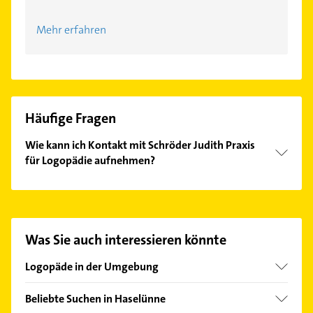
Mehr erfahren
Häufige Fragen
Wie kann ich Kontakt mit Schröder Judith Praxis
für Logopädie aufnehmen?
Es ist sehr einfach Kontakt mit Schröder Judith
Praxis für Logopädie aufzunehmen. Einfach die
passenden Kontaktmöglichkeiten wie Adresse oder
Mail in unserem Kontaktdaten-Bereich auswählen.
Was Sie auch interessieren könnte
Hier finden Sie alle
Kontaktdaten
.
Logopäde in der Umgebung
Lingen (Ems)
Beliebte Suchen in Haselünne
Fürstenau bei Bramsche