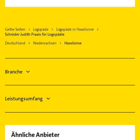
Physikalische Therapie
Physiotherapie
Krankengymnastik
Gelbe Seiten
Logopäde
Logopäde in Haselünne
Heizung & Sanitär
Schröder Judith Praxis für Logopädie
Lüftungsanlagen
Deutschland
Niedersachsen
Haselünne
Heizungsbauer
Heizungsfirmen
Hausarzt
Branche
Allgemeinarzt
Arzt
Leistungsumfang
Ähnliche Anbieter