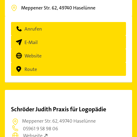
Meppener Str. 62,
49740
Haselünne
Anrufen
E-Mail
Website
Route
Schröder Judith Praxis für Logopädie
Meppener Str. 62,
49740 Haselünne
05961 9 58 98 06
Webseite