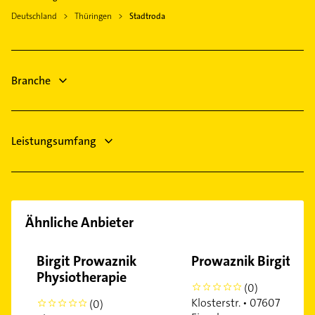
Zahnarzt
Bad Köstritz
Deutschland
Thüringen
Stadtroda
Steuerberater
Apolda
Rechtsanwalt
Gera
Arzt
Zeulenroda-Triebes
Branche
Heizung & Sanitär
Lüftungsanlagen
Leistungsumfang
Ähnliche Anbieter
Birgit Prowaznik
Prowaznik Birgit
Physiotherapie
(0)
0
Klosterstr. • 07607
(0)
0