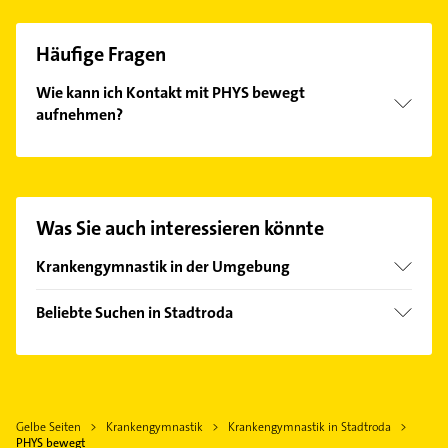
Häufige Fragen
Wie kann ich Kontakt mit PHYS bewegt
aufnehmen?
Es ist sehr einfach Kontakt mit PHYS bewegt
aufzunehmen. Einfach die passenden
Kontaktmöglichkeiten wie Adresse oder Mail in
unserem Kontaktdaten-Bereich auswählen. Hier
Was Sie auch interessieren könnte
finden Sie alle
Kontaktdaten
.
Krankengymnastik in der Umgebung
Neustadt an der Orla
Beliebte Suchen in Stadtroda
Jena
Elektroinstallation
Triptis
Elektriker
Eisenberg Thüringen
Elektro Reparatur
Dornburg-Camburg
Gelbe Seiten
Krankengymnastik
Krankengymnastik in Stadtroda
Bauunternehmen
Pößneck
PHYS bewegt