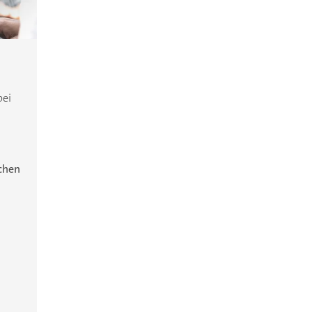
bei
ichen