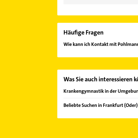
Häufige Fragen
Wie kann ich Kontakt mit Pohlman
Es ist sehr einfach Kontakt mit P
Adresse oder Mail in unserem Konta
Was Sie auch interessieren 
Krankengymnastik in der Umgebu
Müllrose
Beliebte Suchen in Frankfurt (Oder)
Seelow
Phoniatrie
Eisenhüttenstadt
Logopädie
Beeskow
Maler
Neuzelle