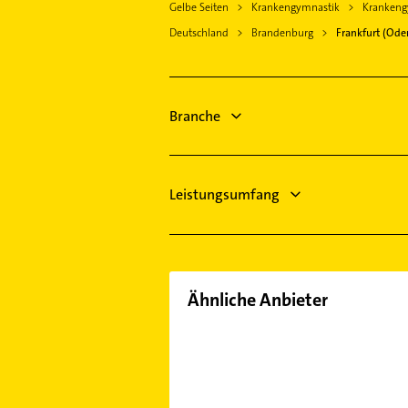
Gelbe Seiten
Krankengymnastik
Krankengy
Elektroinstallation
Deutschland
Brandenburg
Frankfurt (Ode
Elektriker
Elektro Reparatur
Dachdecker
Gartenbau & Landschaftsbau
Branche
Hausarzt
Allgemeinarzt
Leistungsumfang
Ähnliche Anbieter