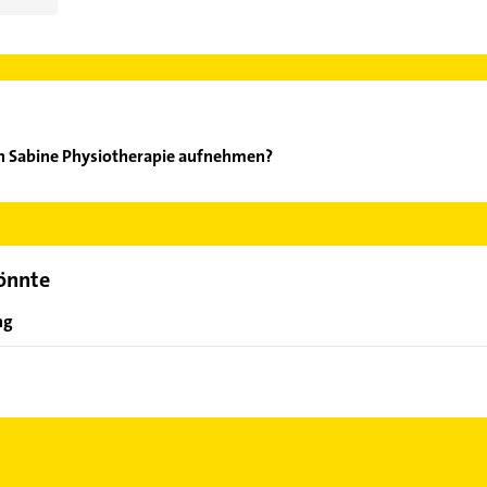
n Sabine Physiotherapie aufnehmen?
ohlmann Sabine Physiotherapie aufzunehmen. Einfach die passend
ktdaten-Bereich auswählen. Hier finden Sie alle
Kontaktdaten
.
könnte
ng