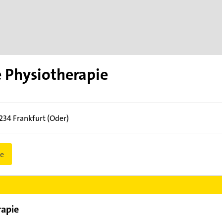
 Physiotherapie
5234
Frankfurt (Oder)
e
rapie