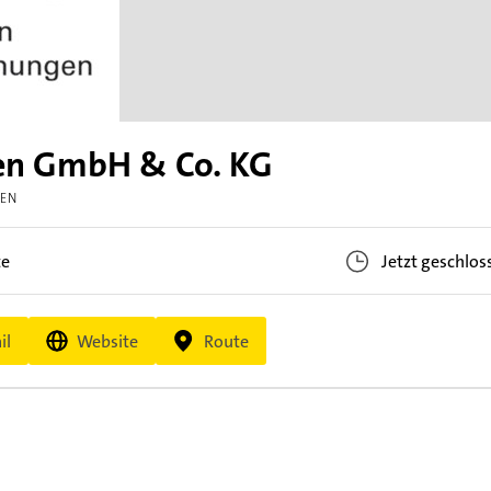
en GmbH & Co. KG
GEN
te
Jetzt geschlos
il
Website
Route