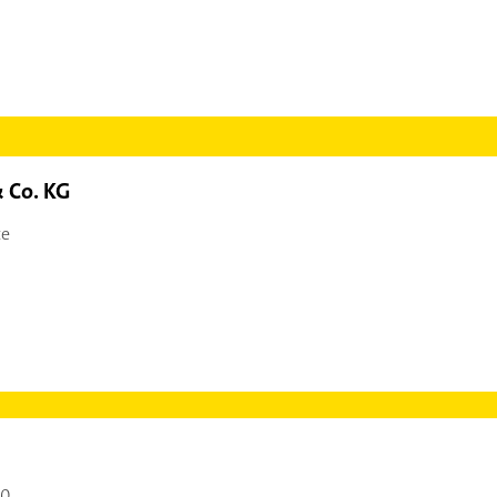
 Co. KG
te
00