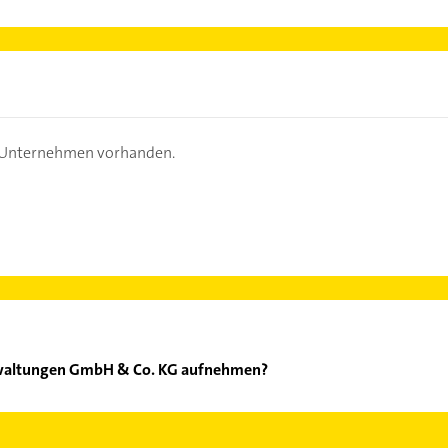
s Unternehmen vorhanden.
rwaltungen GmbH & Co. KG aufnehmen?
EB Verwaltungen GmbH & Co. KG aufzunehmen. Einfach die passen
ktdaten-Bereich auswählen. Hier finden Sie alle
Kontaktdaten
.