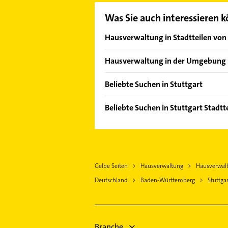
Was Sie auch interessieren 
Hausverwaltung in Stadtteilen von 
Bad Cannstatt
Hausverwaltung in der Umgebung
Degerloch
Korntal-Münchingen
Feuerbach
Beliebte Suchen in Stuttgart
Fellbach
Hofen
Immobilien
Gerlingen
Beliebte Suchen in Stuttgart Stadtte
Möhringen
Immobilienmakler
Ostfildern
Immobilien
Nord
Bauunternehmen
Leinfelden-Echterdingen
Immobilienmakler
Ost
Rohrreinigung
Esslingen am Neckar
Physikalische Therapie
Riedenberg
Phoniatrie
Kernen im Remstal
Gelbe Seiten
Hausverwaltung
Hausverwalt
Physiotherapie
Süd
Logopädie
Filderstadt
Deutschland
Baden-Württemberg
Stuttgar
Krankengymnastik
Sommerrain
Fensterbauer
Waiblingen
Zahnarzt
Vaihingen
Fenster
Leonberg Württemberg
Maler
Wangen
Zahnarzt
Fensterbauer
Branche
West