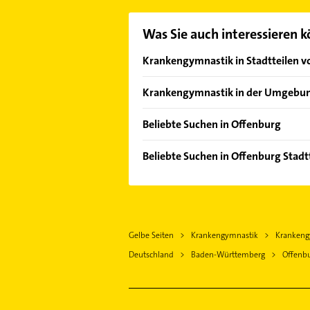
Was Sie auch interessieren 
Krankengymnastik in Stadtteilen v
Nordoststadt
Krankengymnastik in der Umgebu
Nordstadt
Schutterwald
Rammersweier
Beliebte Suchen in Offenburg
Durbach
Stadtmitte
Phoniatrie
Hohberg bei Offenburg
Beliebte Suchen in Offenburg Stadt
Windschläg
Logopädie
Appenweier
Phoniatrie
Dachdecker
Gengenbach
Logopädie
Schreiner
Willstätt
Immobilien
Ärztehaus
Neuried Ortenaukreis
Gelbe Seiten
Krankengymnastik
Krankeng
Immobilienmakler
Hausarzt
Oberkirch Baden
Deutschland
Baden-Württemberg
Offenb
Hausarzt
Allgemeinarzt
Friesenheim Baden
Allgemeinarzt
Arzt
Renchen
Arzt
Klempner