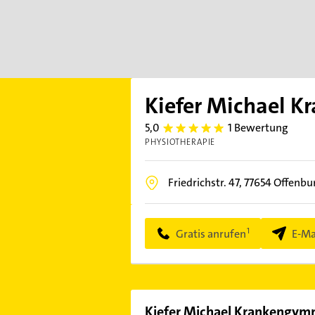
Kiefer Michael K
5,0
1 Bewertung
5.0
PHYSIOTHERAPIE
Friedrichstr. 47,
77654
Offenbu
Gratis anrufen
E-Ma
Kiefer Michael Krankengymn