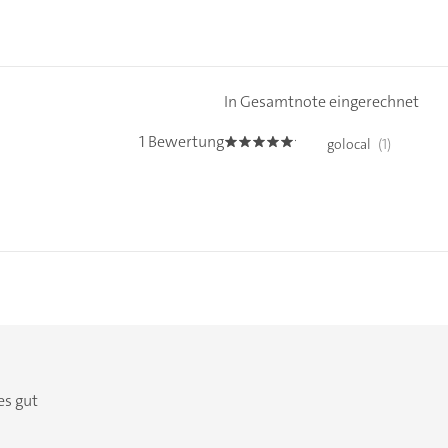
In Gesamtnote eingerechnet
1 Bewertung
golocal
(1)
5.0
es gut