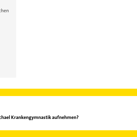
ichen
Michael Krankengymnastik aufnehmen?
iefer Michael Krankengymnastik aufzunehmen. Einfach die passend
ktdaten-Bereich auswählen. Hier finden Sie alle
Kontaktdaten
.