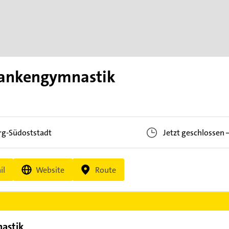
rankengymnastik
rg-Südoststadt
Jetzt geschlossen
il
Website
Route
astik