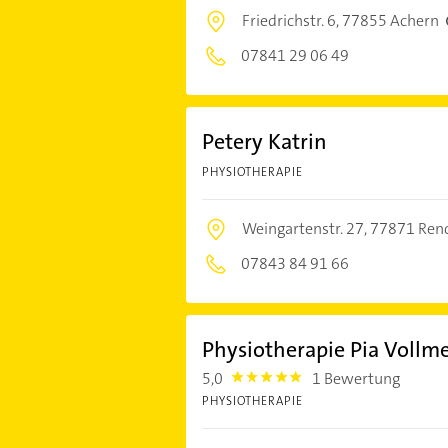
Friedrichstr. 6,
77855 Achern
07841 29 06 49
Petery Katrin
PHYSIOTHERAPIE
Weingartenstr. 27,
77871 Ren
07843 84 91 66
Physiotherapie Pia Vollme
5,0
1 Bewertung
5.0
PHYSIOTHERAPIE