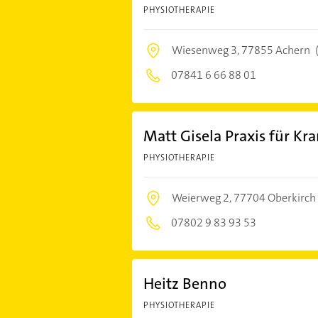
PHYSIOTHERAPIE
Wiesenweg 3,
77855 Achern
07841 6 66 88 01
Matt Gisela Praxis für K
PHYSIOTHERAPIE
Weierweg 2,
77704 Oberkirch
07802 9 83 93 53
Heitz Benno
PHYSIOTHERAPIE