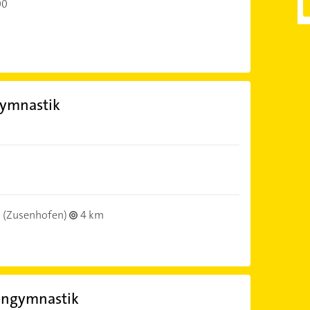
00
gymnastik
(Zusenhofen)
4 km
kengymnastik