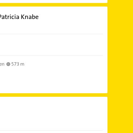
Patricia Knabe
en
573 m