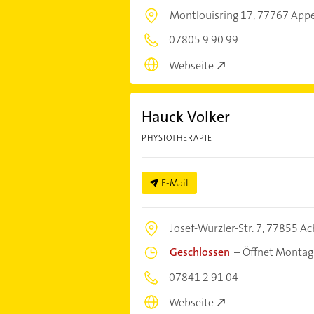
Montlouisring 17,
77767 App
07805 9 90 99
Webseite
Hauck Volker
PHYSIOTHERAPIE
E-Mail
Josef-Wurzler-Str. 7,
77855 Ac
Geschlossen
–
Öffnet Montag
07841 2 91 04
Webseite