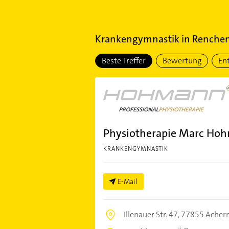
Krankengymnastik
in
Renche
Beste Treffer
Bewertung
En
Physiotherapie Marc Ho
KRANKENGYMNASTIK
E-Mail
Illenauer Str. 47,
77855 Acher