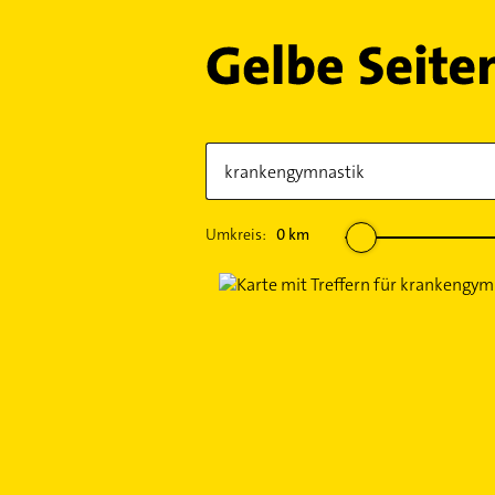
Umkreis:
0
km