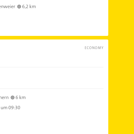
enweier
6,2 km
ECONOMY
hern
6 km
 um 09:30