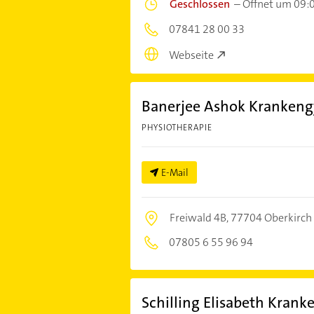
Geschlossen
–
Öffnet um 09:
07841 28 00 33
Webseite
Banerjee Ashok Kranken
PHYSIOTHERAPIE
E-Mail
Freiwald 4B,
77704 Oberkirch
07805 6 55 96 94
Schilling Elisabeth Kran