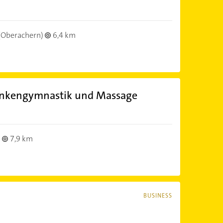
(Oberachern)
6,4 km
rankengymnastik und Massage
7,9 km
BUSINESS