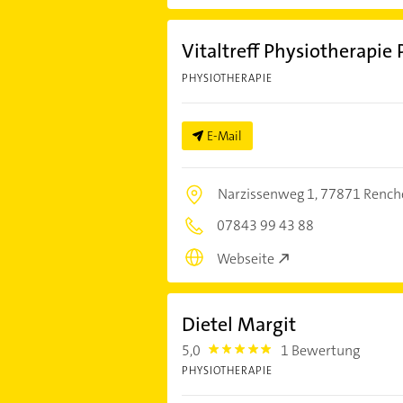
Vitaltreff Physiotherapie 
PHYSIOTHERAPIE
E-Mail
Narzissenweg 1,
77871 Rench
07843 99 43 88
Webseite
Dietel Margit
5,0
1 Bewertung
5.0
PHYSIOTHERAPIE