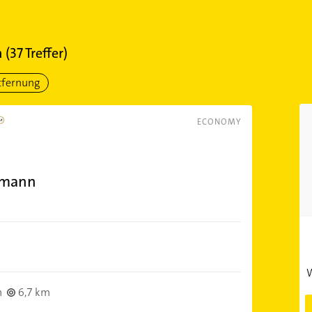
n
(
37
Treffer)
tfernung
ECONOMY
hmann
W
n
6,7 km