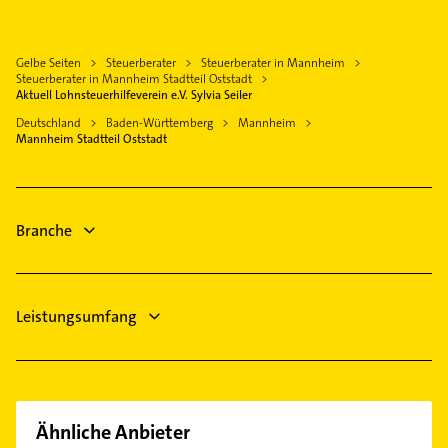
Ladenburg
Gasinstallateur
Quadrate
Immobilien
Limburgerhof
Sanitärinstallation
Rheinau
Immobilienmakler
Viernheim
Gelbe Seiten
Steuerberater
Steuerberater in Mannheim
Putzfrau
Sandhofen
Klempner
Steuerberater in Mannheim Stadtteil Oststadt
Mutterstadt
Gebäudereinigung
Aktuell Lohnsteuerhilfeverein e.V. Sylvia Seiler
Schönau
Gasinstallateur
Schwetzingen
Bauunternehmen
Deutschland
Baden-Württemberg
Mannheim
Schwetzingerstadt
Sanitärinstallation
Mannheim Stadtteil Oststadt
Ketsch Rhein
Zahnarzt
Seckenheim
Zahnarzt
Physikalische Therapie
Vogelstang
Dachdecker
Physiotherapie
Waldhof
Branche
Krankengymnastik
Wallstadt
Leistungsumfang
Ähnliche Anbieter