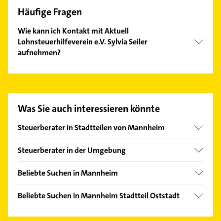
Häufige Fragen
Wie kann ich Kontakt mit Aktuell
Lohnsteuerhilfeverein e.V. Sylvia Seiler
aufnehmen?
Es ist sehr einfach Kontakt mit Aktuell
Lohnsteuerhilfeverein e.V. Sylvia Seiler
aufzunehmen. Einfach die passenden
Kontaktmöglichkeiten wie Adresse oder Mail in
Was Sie auch interessieren könnte
unserem Kontaktdaten-Bereich auswählen. Hier
finden Sie alle
Kontaktdaten
.
Steuerberater in Stadtteilen von Mannheim
Feudenheim
Steuerberater in der Umgebung
Käfertal
Altrip
Lindenhof
Beliebte Suchen in Mannheim
Ludwigshafen am Rhein
Neckarau
Physikalische Therapie
Neuhofen Pfalz
Beliebte Suchen in Mannheim Stadtteil Oststadt
Neckarstadt
Physiotherapie
Edingen-Neckarhausen
Klempner
Neuostheim
Krankengymnastik