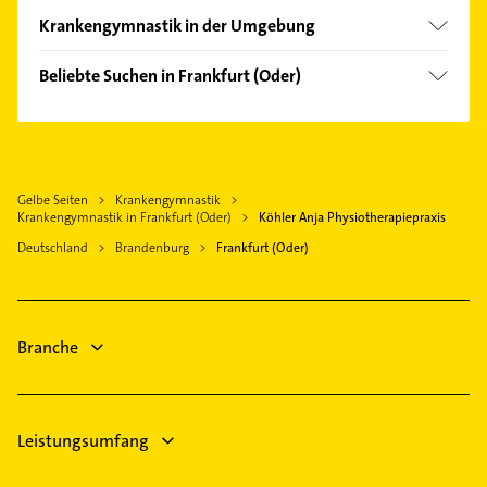
Krankengymnastik in der Umgebung
Müllrose
Beliebte Suchen in Frankfurt (Oder)
Seelow
Phoniatrie
Eisenhüttenstadt
Logopädie
Beeskow
Maler
Neuzelle
Gelbe Seiten
Krankengymnastik
Elektroinstallation
Krankengymnastik in Frankfurt (Oder)
Köhler Anja Physiotherapiepraxis
Elektriker
Deutschland
Brandenburg
Frankfurt (Oder)
Elektro Reparatur
Dachdecker
Gartenbau & Landschaftsbau
Branche
Hausarzt
Allgemeinarzt
Leistungsumfang