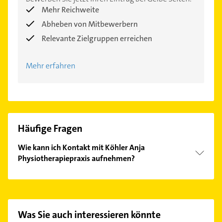
Mehr Reichweite
Abheben von Mitbewerbern
Relevante Zielgruppen erreichen
Mehr erfahren
Häufige Fragen
Wie kann ich Kontakt mit Köhler Anja
Physiotherapiepraxis aufnehmen?
Es ist sehr einfach Kontakt mit Köhler Anja
Physiotherapiepraxis aufzunehmen. Einfach die
passenden Kontaktmöglichkeiten wie Adresse oder
Mail in unserem Kontaktdaten-Bereich auswählen.
Was Sie auch interessieren könnte
Hier finden Sie alle
Kontaktdaten
.