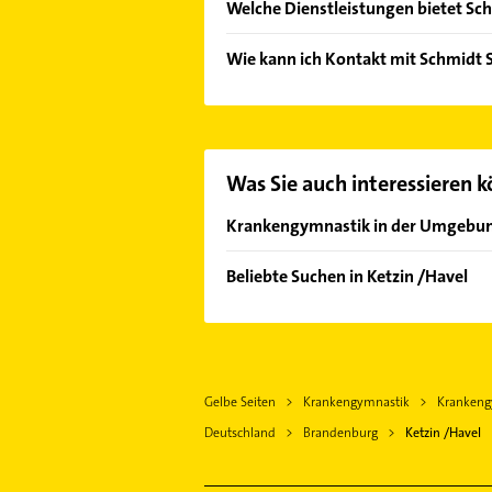
Welche Dienstleistungen bietet Sc
Folgende Leistungen werden angeb
Wie kann ich Kontakt mit Schmidt
Massagetechniken aller Art.
Es ist sehr einfach Kontakt mit S
oder Mail in unserem Kontaktdaten-
Was Sie auch interessieren 
Krankengymnastik in der Umgebu
Wustermark
Beliebte Suchen in Ketzin /Havel
Groß Kreutz (Havel)
Bauunternehmen
Werder (Havel)
Dachdecker
Nauen Brandenburg
Elektroinstallation
Brieselang
Gelbe Seiten
Krankengymnastik
Krankengy
Elektriker
Dallgow-Döberitz
Deutschland
Brandenburg
Ketzin /Havel
Elektro Reparatur
Potsdam
Schreiner
Schwielowsee