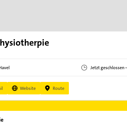
hysiotherpie
Havel
Jetzt geschlossen
il
Website
Route
ie