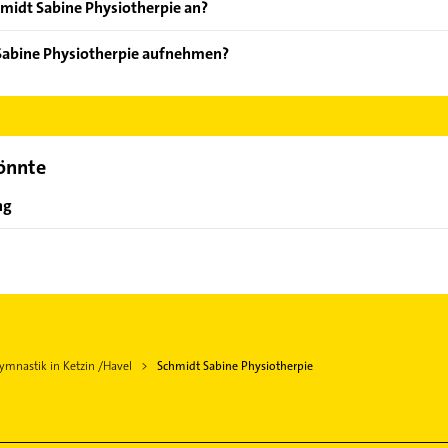
hmidt Sabine Physiotherpie an?
oten: alle Krankenkassen, Hausbesuche, Manuelle Therapie, Kran
 Sabine Physiotherpie aufnehmen?
chmidt Sabine Physiotherpie aufzunehmen. Einfach die passenden 
Bereich auswählen. Hier finden Sie alle
Kontaktdaten
.
könnte
ng
mnastik in Ketzin /Havel
Schmidt Sabine Physiotherpie