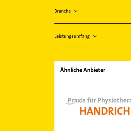
Rechtsanwalt
Kloster Lehnin
Immobilien
Branche
Falkensee
Immobilienmakler
Putzfrau
Leistungsumfang
Ähnliche Anbieter