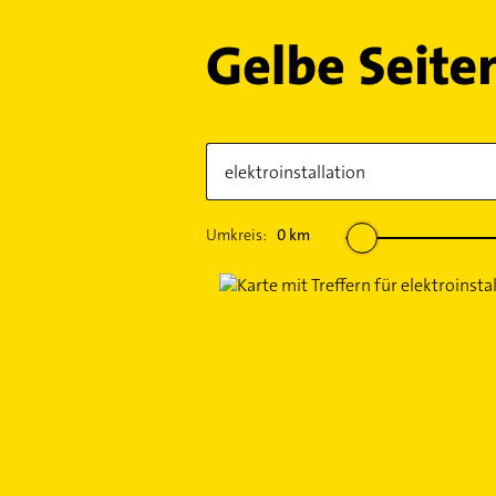
Umkreis:
0
km