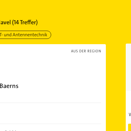
Havel
(
14
Treffer)
T- und Antennentechnik
AUS DER REGION
 Baerns
W