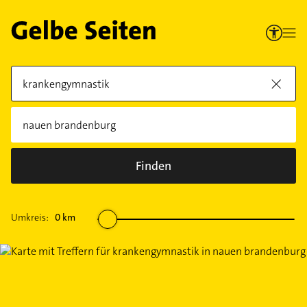
Finden
Umkreis:
0
km