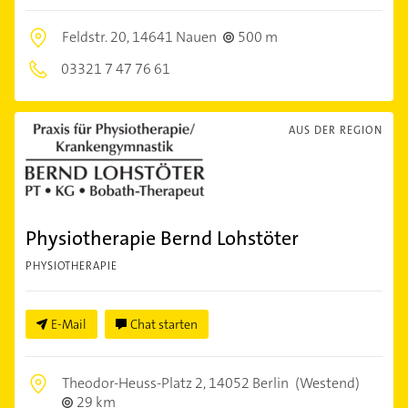
Feldstr. 20,
14641 Nauen
500 m
03321 7 47 76 61
AUS DER REGION
Physiotherapie Bernd Lohstöter
PHYSIOTHERAPIE
E-Mail
Chat starten
Theodor-Heuss-Platz 2,
14052 Berlin
(Westend)
29 km