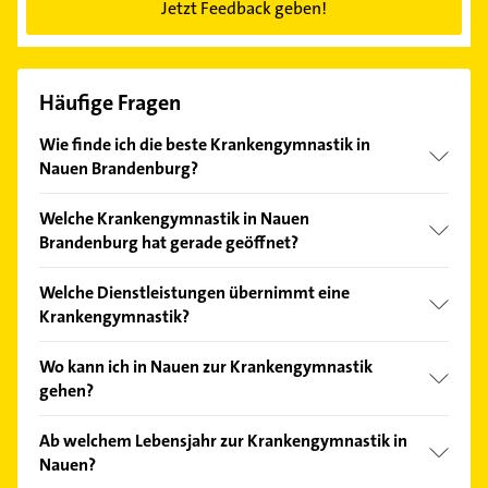
Jetzt Feedback geben!
Häufige Fragen
Wie finde ich die beste Krankengymnastik in
Nauen Brandenburg?
Vergleichen Sie alle Anbieter anhand echter
Welche Krankengymnastik in Nauen
Kundenmeinungen und profitieren Sie von den
Brandenburg hat gerade geöffnet?
Empfehlungen. Die Suchergebnisse können Sie sich
einfach nach
Bewertungen
sortiert anzeigen lassen.
Im Anbieter-Bereich finden Sie alle
Öffnungszeiten
.
Welche Dienstleistungen übernimmt eine
Bitte beachten Sie, dass diese an Sonn- und
Krankengymnastik?
Feiertagen abweichen können.
Folgende Leistungen werden angeboten: Fango,
Wo kann ich in Nauen zur Krankengymnastik
Lymphdrainage und Rückenschule.
gehen?
So gut wie alle Physiotherapie-Praxen bieten
Ab welchem Lebensjahr zur Krankengymnastik in
Krankengymnastik an. Denn nur mit einer
Nauen?
entsprechenden Qualifizierung darf die Leistung