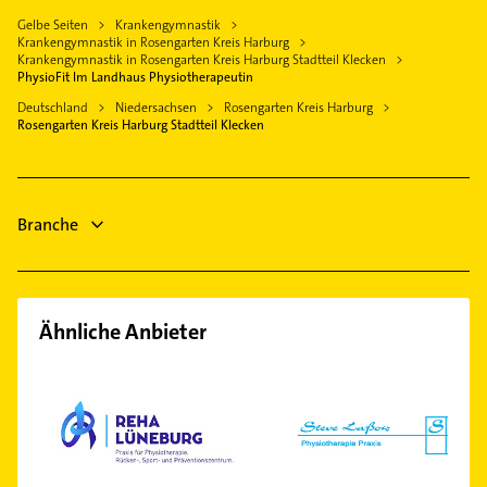
Hausarzt
Fenster
Gelbe Seiten
Krankengymnastik
Tostedt
Allgemeinarzt
Krankengymnastik in Rosengarten Kreis Harburg
Steuerberater
Winsen (Luhe)
Arzt
Krankengymnastik in Rosengarten Kreis Harburg Stadtteil Klecken
Bauunternehmen
PhysioFit Im Landhaus Physiotherapeutin
Buxtehude
Schreiner
Zahnarzt
Deutschland
Niedersachsen
Rosengarten Kreis Harburg
Rosengarten Kreis Harburg Stadtteil Klecken
Gartenbau & Landschaftsbau
Branche
Ähnliche Anbieter