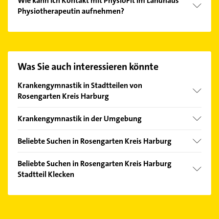
Wie kann ich Kontakt mit PhysioFit Im Landhaus
Physiotherapeutin aufnehmen?
Es ist sehr einfach Kontakt mit PhysioFit Im
Landhaus Physiotherapeutin aufzunehmen. Einfach
die passenden Kontaktmöglichkeiten wie Adresse
oder Mail in unserem Kontaktdaten-Bereich
Was Sie auch interessieren könnte
auswählen. Hier finden Sie alle
Kontaktdaten
.
Krankengymnastik in Stadtteilen von
Rosengarten Kreis Harburg
Nenndorf
Krankengymnastik in der Umgebung
Buchholz in der Nordheide
Beliebte Suchen in Rosengarten Kreis Harburg
Jesteburg
Dachdecker
Seevetal
Beliebte Suchen in Rosengarten Kreis Harburg
Klempner
Stadtteil Klecken
Stelle Kreis Harburg
Gasinstallateur
Hanstedt Nordheide
Steuerberater
Sanitärinstallation
Hollenstedt Nordheide
Zahnarzt
Fensterbauer
Neu Wulmstorf