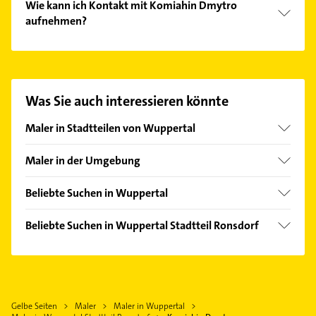
Wie kann ich Kontakt mit Komiahin Dmytro
aufnehmen?
Es ist sehr einfach Kontakt mit Komiahin Dmytro
aufzunehmen. Einfach die passenden
Kontaktmöglichkeiten wie Adresse oder Mail in
unserem Kontaktdaten-Bereich auswählen. Hier
Was Sie auch interessieren könnte
finden Sie alle
Kontaktdaten
.
Maler in Stadtteilen von Wuppertal
Barmen
Maler in der Umgebung
Cronenberg
Remscheid
Elberfeld
Beliebte Suchen in Wuppertal
Schwelm
Langerfeld
Lackiererei
Solingen
Beliebte Suchen in Wuppertal Stadtteil Ronsdorf
Vohwinkel
Rohrreinigung
Wermelskirchen
Putzfrau
Putzfrau
Radevormwald
Gebäudereinigung
Gebäudereinigung
Wülfrath
Heizung & Sanitär
Phoniatrie
Haan Rheinland
Gelbe Seiten
Maler
Maler in Wuppertal
Lüftungsanlagen