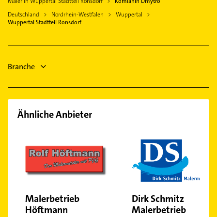
Logopädie
Maler in Wuppertal Stadtteil Ronsdorf
Komiahin Dmytro
Hückeswagen
Heizungsbauer
Kanalreinigung
Deutschland
Nordrhein-Westfalen
Wuppertal
Ennepetal
Heizungsfirmen
Wuppertal Stadtteil Ronsdorf
Immobilien
Gevelsberg
Bauunternehmen
Immobilienmakler
Zahnarzt
Heizung & Sanitär
Fensterbauer
Branche
Fenster
Ähnliche Anbieter
Malerbetrieb
Dirk Schmitz
Höftmann
Malerbetrieb