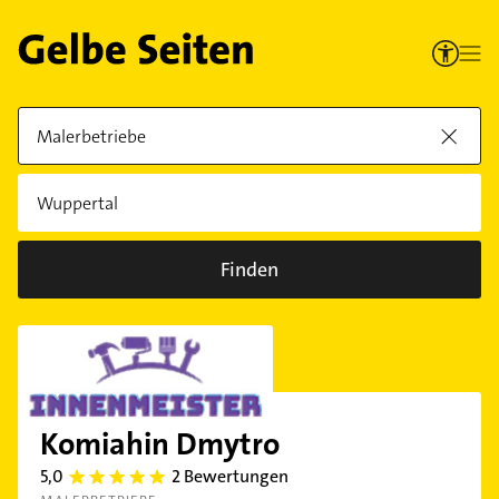
Finden
Komiahin Dmytro
5,0
2 Bewertungen
5.0