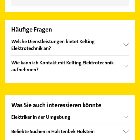
Häufige Fragen
Welche Dienstleistungen bietet Kelting
Elektrotechnik an?
Folgende Leistungen werden angeboten:
Wie kann ich Kontakt mit Kelting Elektrotechnik
Elektrikerarbeiten, Elektrogeräteinstallation,
aufnehmen?
Kabelverlegung und elektrische Installationen.
Es ist sehr einfach Kontakt mit Kelting
Elektrotechnik aufzunehmen. Einfach die passenden
Kontaktmöglichkeiten wie Adresse oder Mail in
unserem Kontaktdaten-Bereich auswählen. Hier
Was Sie auch interessieren könnte
finden Sie alle
Kontaktdaten
.
Elektriker in der Umgebung
Schenefeld
Beliebte Suchen in Halstenbek Holstein
Rellingen