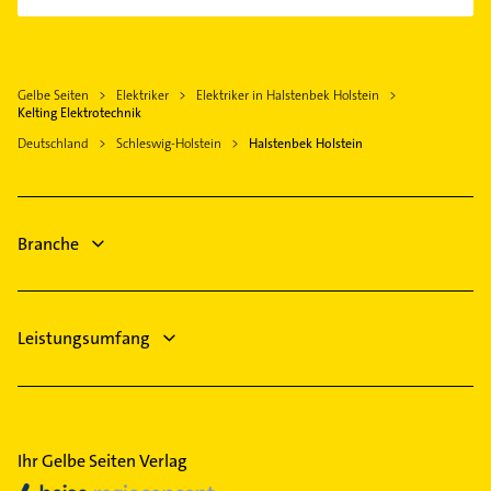
Klempner
Pinneberg
Gasinstallateur
Wedel
Sanitärinstallation
Holm Kreis Pinneberg
Gelbe Seiten
Elektriker
Elektriker in Halstenbek Holstein
Bauunternehmen
Norderstedt
Kelting Elektrotechnik
Steuerberater
Tornesch
Deutschland
Schleswig-Holstein
Halstenbek Holstein
Zahnarzt
Hamburg
Bestatter
Moorrege
Maler
Quickborn Kreis Pinneberg
Branche
Dachdecker
Heizung & Sanitär
Leistungsumfang
Ihr Gelbe Seiten Verlag