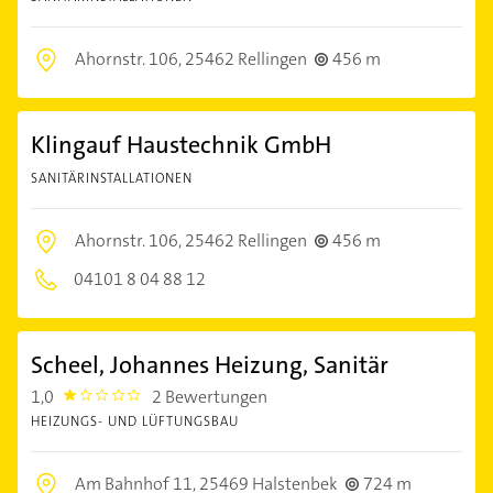
Ahornstr. 106,
25462 Rellingen
456 m
Klingauf Haustechnik GmbH
SANITÄRINSTALLATIONEN
Ahornstr. 106,
25462 Rellingen
456 m
04101 8 04 88 12
Scheel, Johannes Heizung, Sanitär
1,0
2 Bewertungen
1.0
HEIZUNGS- UND LÜFTUNGSBAU
Am Bahnhof 11,
25469 Halstenbek
724 m