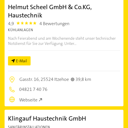
Helmut Scheel GmbH & Co.KG,
Haustechnik
4,9
4 Bewertungen
4.9
KÜHLANLAGEN
Nach Feierabend und am Wochenende steht unser technischer
Notdienst für Sie zur Verfügung. Unter...
E-Mail
Gasstr. 16,
25524 Itzehoe
39,8 km
04821 7 40 76
Webseite
Klingauf Haustechnik GmbH
SANITÄRINSTALLATIONEN