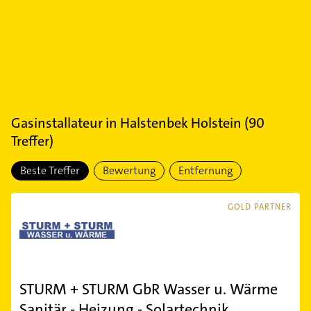
Gasinstallateur
in
Halstenbek Holstein
(
90
Treffer)
Beste Treffer
Bewertung
Entfernung
GOLD PARTNER
STURM + STURM GbR Wasser u. Wärme
Sanitär - Heizung - Solartechnik