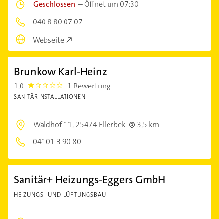
Geschlossen
–
Öffnet um 07:30
040 8 80 07 07
Webseite
Brunkow Karl-Heinz
1,0
1 Bewertung
1.0
SANITÄRINSTALLATIONEN
Waldhof 11,
25474 Ellerbek
3,5 km
04101 3 90 80
Sanitär+ Heizungs-Eggers GmbH
HEIZUNGS- UND LÜFTUNGSBAU