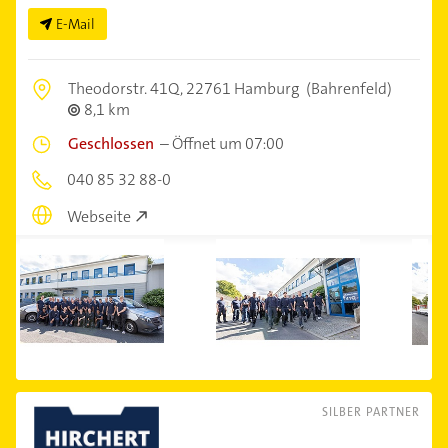
E-Mail
Theodorstr. 41Q,
22761 Hamburg
(Bahrenfeld)
8,1 km
Geschlossen
–
Öffnet um 07:00
040 85 32 88-0
Webseite
SILBER PARTNER