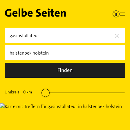
Finden
Umkreis:
0
km