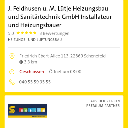
J. Feldhusen u. M. Lütje Heizungsbau
und Sanitärtechnik GmbH Installateur
und Heizungsbauer
5,0
3 Bewertungen
5.0
HEIZUNGS- UND LÜFTUNGSBAU
Friedrich-Ebert-Allee 113,
22869 Schenefeld
3,3 km
Geschlossen
–
Öffnet um 08:00
040 55 59 95 55
AUS DER REGION
PREMIUM PARTNER